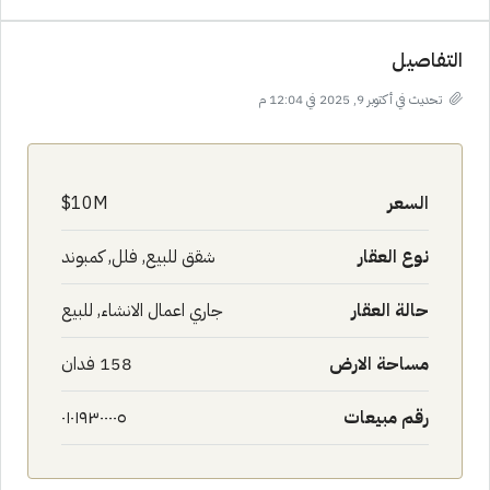
التفاصيل
تحديث في أكتوبر 9, 2025 في 12:04 م
السعر
10M$
نوع العقار
شقق للبيع, فلل, كمبوند
حالة العقار
جاري اعمال الانشاء, للبيع
مساحة الارض
158 فدان
رقم مبيعات
٠١٠١٩٣٠٠٠٠٥