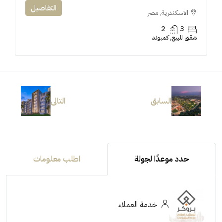
التفاصيل
الاسكندرية, مصر
2
3
شقق للبيع, كمبوند
السابق
التالى
حدد موعدًا لجولة
اطلب معلومات
خدمة العملاء