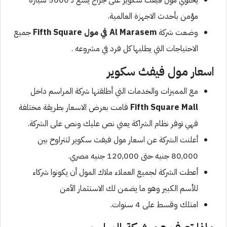
يحتوي مول فيفث سكوير على جراج يسع لـ 5000 سيارة
مؤمن بأحدث الاجهزة العالمية.
وضعت شركة
Al Marasem في مول Fifth Square
جميع
الاحتياجات التي يطلبها كل فرد في مشروعه .
اسعار مول فيفث سكوير
مع المميزات والخدمات التي أطلقتها شركة المراسم داخل
Fifth Square Mall
قامت بعرض الاسعار بطريقة مختلفة
فهي توفر نظام الشراكة يعني نص عليك ونص على الشركة.
أعلنت الشركة عن اسعار مول فيفث سكوير لتتراوح بين
80,000 جنيه حتى 120,000 جنيه مصري.
أعطت الشركة لجميع العملاء ملاك المول أن يكونوا شركاء
للأسم الكبير وهو ما يضمن لك الاستثمار الآمن
امتلك وقسط على 4 سنوات.