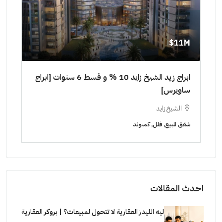
11M$
٠٠٠٠
ابراج زيد الشيخ زايد 10 % و قسط 6 سنوات [ابراج
ساويرس]
١٠ سنوات ( عاين وحدتك)
الشيخ زايد
ا
شقق للبيع, فلل, كمبوند
شقق ل
احدث المقالات
ليه الليدز العقارية لا تتحول لمبيعات؟ | بروكر العقارية