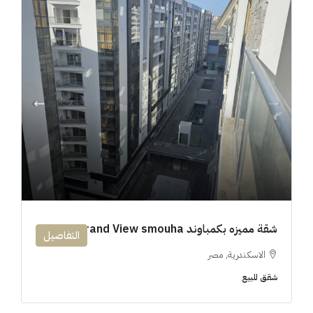
شقة مميزه بكمباوند 194m Grand View smouha
التفاصيل
الاسكندرية, مصر
شقق للبيع