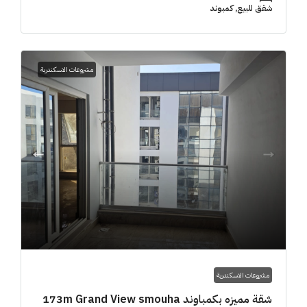
شقق للبيع, كمبوند
مشروعات الاسكندرية
مشروعات الاسكندرية
شقة مميزه بكمباوند 173m Grand View smouha