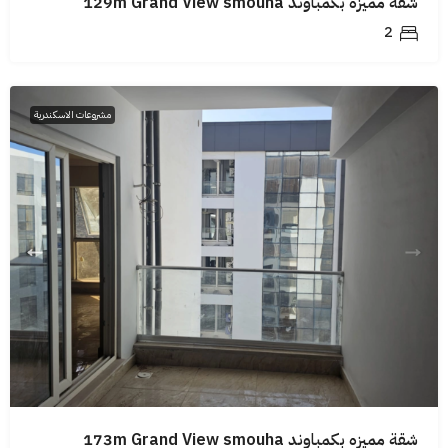
شقة مميزه بكمباوند 129m Grand View smouha
2
مشروعات الاسكندرية
شقة مميزه بكمباوند 173m Grand View smouha