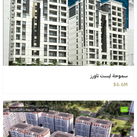
سموحة ايست تاورز
6.6M$
مميز
الاكثر بحثا
مشروعات الاسكندرية