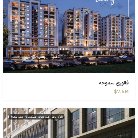
فالوري سموحة
7.5M$
الاكثر بحثا
مشروعات الاسكندرية
مميز للغاية