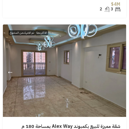
4M$
2
3
الاكثر بحثا
تم الانتهاء من المشروع
شقة مميزة للبيع بكمبوند Alex Way بمساحة 180 م