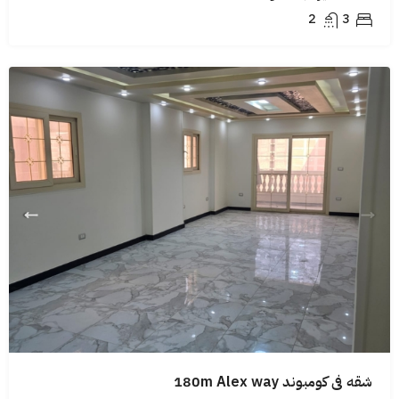
2
3
شقه فى كومبوند 180m Alex way