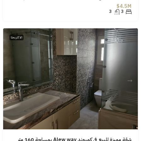
4.5M$
3
3
الاكثر بحثا
شقة مميزة للبيع فى كمبوند Alew way بمساحة 160 متر