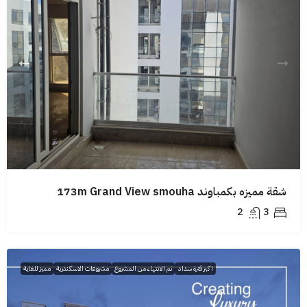
شقة مميزه بكمباوند 173m Grand View smouha
2
3
اكبر فترة سداد
تم الانتهاء من المشروع
مشروعات الاسكندرية
مميز للغاية