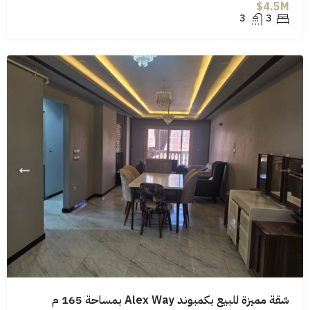
4.5M$
3
3
شقة مميزة للبيع بكمبوند Alex Way بمساحة 165 م