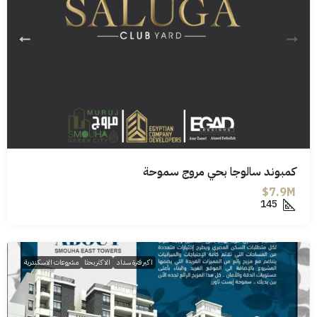
كمبوند سالوجا بحي مروج سموحة
7.9M$
145
اكبر فترة سداد
الاكثر بحثا
مشروعات الاسكندرية