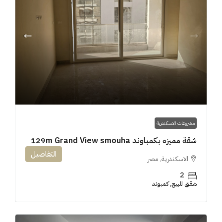
مشروعات الاسكندرية
شقة مميزه بكمباوند 129m Grand View smouha
التفاصيل
الاسكندرية, مصر
2
شقق للبيع, كمبوند