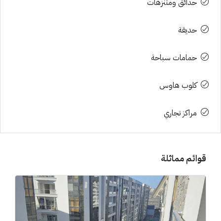
حدائق ومتنزهات
حديقة
حمامات سباحة
كلوب هاوس
مراكز تجاري
قوائم مماثلة