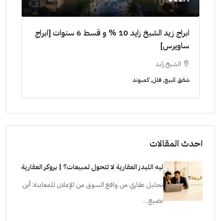
٠٠٠٠
ابراج زيد الشيخ زايد 10 % و قسط 6 سنوات [ابراج
ساويرس]
١٠ سنوات ( عاين وحدتك)
الشيخ زايد
ا
شقق للبيع, فلل, كمبوند
شقق ل
احدث المقالات
ليه الليدز العقارية لا تتحول لمبيعات؟ | بروكر العقارية
تحليل عقاري من واقع السوق من الإعلان للمعاينة: أين
تضيع…