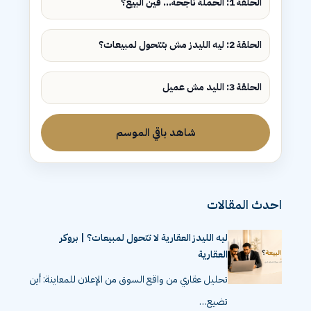
الحلقة 1: الحملة ناجحة... فين البيع؟
الحلقة 2: ليه الليدز مش بتتحول لمبيعات؟
الحلقة 3: الليد مش عميل
شاهد باقي الموسم
احدث المقالات
ليه الليدز العقارية لا تتحول لمبيعات؟ | بروكر
العقارية
تحليل عقاري من واقع السوق من الإعلان للمعاينة: أين
تضيع…