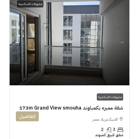
مشروعات الاسكندرية
مشروعات الاسكندرية
شقة مميزه بكمباوند 173m Grand View smouha
التفاصيل
الاسكندرية, مصر
2
3
شقق للبيع, كمبوند