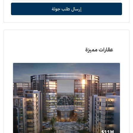
إرسال طلب جولة
عقارات مميزة
11M$