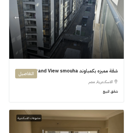
شقة مميزه بكمباوند 194m Grand View smouha
التفاصيل
الاسكندرية, مصر
شقق للبيع
مشروعات الاسكندرية