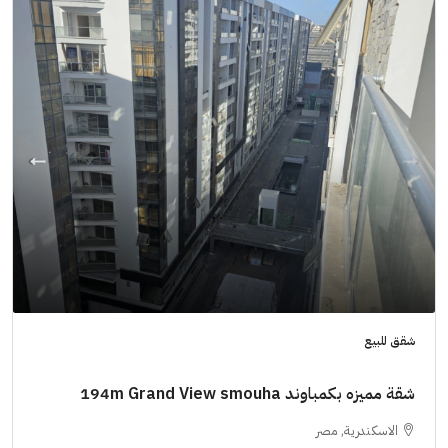
شقق للبيع
شقة مميزه بكمباوند 194m Grand View smouha
الاسكندرية, مصر