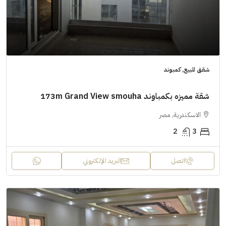
شقق للبيع, كمبوند
شقة مميزه بكمباوند 173m Grand View smouha
الاسكندرية, مصر
2
3
اتصل
البريد الإلكتروني