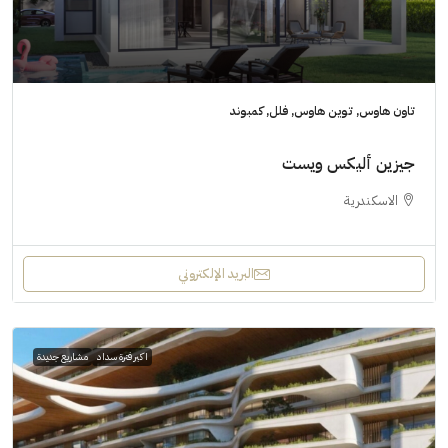
تاون هاوس, توين هاوس, فلل, كمبوند
جيزين أليكس ويست
الاسكندرية
البريد الإلكتروني
اكبر فترة سداد
مشاريع جديدة