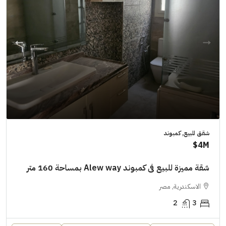
شقق للبيع, كمبوند
4M$
شقة مميزة للبيع فى كمبوند Alew way بمساحة 160 متر
الاسكندرية, مصر
2
3