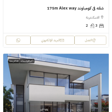
شقه فى كومباوند 175m Alex way
الاسكندرية
2
3
اتصل
البريد الإلكتروني
اكبر فترة سداد
الاكثر بحثا