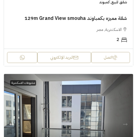
شقق للبيع, كمبوند
شقة مميزه بكمباوند 129m Grand View smouha
الاسكندرية, مصر
2
اتصل
البريد الإلكتروني
مشروعات الاسكندرية