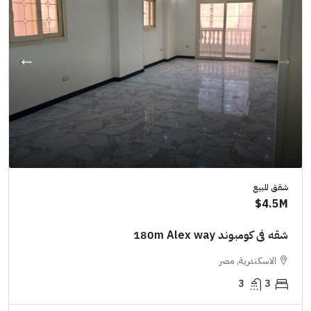
شقق للبيع
4.5M$
شقه فى كومبوند 180m Alex way
الاسكندرية, مصر
3
3