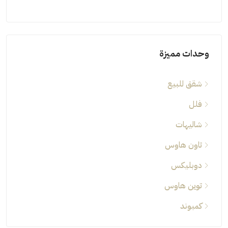
شاليه
وحدات مميزة
شقق للبيع
فلل
شاليهات
تاون هاوس
دوبليكس
توين هاوس
كمبوند