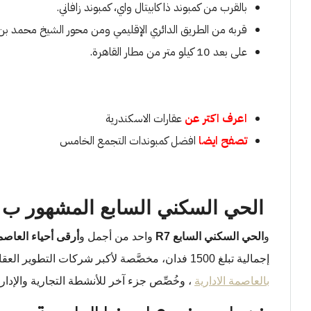
بالقرب من كمبوند ذا كابيتال واي، كمبوند زافاني.
قربه من الطريق الدائري الإقليمي ومن محور الشيخ محمد بن ز
على بعد 10 كيلو متر من مطار القاهرة.
اعرف اكتر عن
عقارات الاسكندرية
تصفح ايضا
افضل كمبوندات التجمع الخامس
الحي السكني السابع المشهور ب R7
و
الحي السكني السابع R7
واحد من أجمل و
أرقى أحياء العاصمة
إجمالية تبلغ 1500 فدان، مخصَّصة لأكبر شركات التطوير العقاري بمصر والشرق الأوسط وهو حي مخصَّص أيضًا
بالعاصمة الادارية
، وخُصِّص جزء آخر للأنشطة التجارية والإداري