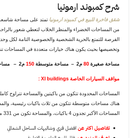
شرح كمبوند ارمونيا
شقق فاخرة للبيع في كمبوند ارمونيا
تمتد على مساحة شاسعة
من المساحات الخضراء والمنظر الخلاب لتعطي شعور بالراحة 
الفرصة للتمتع بالحرية الشخصية والخصوصية التامة لكل وحدة 
وتخصيصها بحيث يكون هناك خيارات متعددة في المساحات تنا
مساحة صغيرة
80
م2 – مساحة متوسطة
150
م2 – مساحة كبيرة
مواقف السيارات الخاصة XI buildings :
المساحات المحدودة تتكون من باكيتين والمساحة تتراوح كاملة بين 156 متر مربع إلى 185 م
هناك مساحات متوسطة تتكون من ثلاث باكيات رئيسية، والمساحات تكون من 187 مترم
المساحات الأكبر تجدون 4 باكيات، والمساحة تكون من 331 متر مربع إلى 346 متر مربع.
تفاصيل اكتر عن
افضل قري وشاليهات الساحل الشمالي