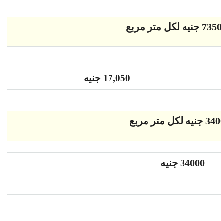
17,050 جنيه
34000
جنيه