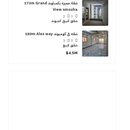
شقة مميزه بكمباوند 173m Grand
View smouha
2
3
شقق للبيع, كمبوند
شقه فى كومبوند 180m Alex way
3
3
شقق للبيع
4.5M$