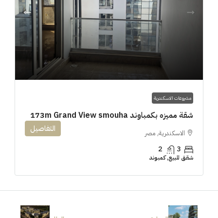
مشروعات الاسكندرية
شقة مميزه بكمباوند 173m Grand View smouha
التفاصيل
الاسكندرية, مصر
2
3
شقق للبيع, كمبوند