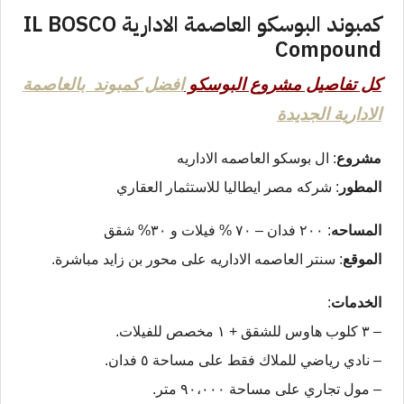
كمبوند البوسكو العاصمة الادارية IL BOSCO
Compound
كل تفاصيل مشروع البوسكو
افضل كمبوند بالعاصمة
الادارية الجديدة
مشروع
: ال بوسكو العاصمه الاداريه
المطور
: شركه مصر ايطاليا للاستثمار العقاري
المساحه
: ٢٠٠ فدان – ٧٠ % فيلات و ٣٠% شقق
الموقع
: سنتر العاصمه الاداريه على محور بن زايد مباشرة.
الخدمات
:
– ٣ كلوب هاوس للشقق + ١ مخصص للفيلات.
– نادي رياضي للملاك فقط على مساحة ٥ فدان.
– مول تجاري على مساحة ٩٠،٠٠٠ متر.