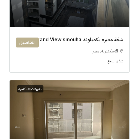
شقة مميزه بكمباوند 194m Grand View smouha
التفاصيل
الاسكندرية, مصر
شقق للبيع
مشروعات الاسكندرية