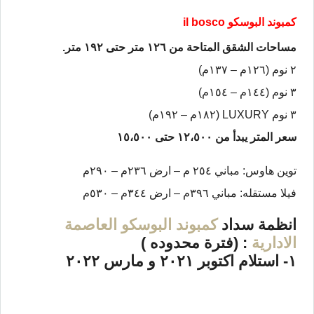
كمبوند البوسكو il bosco
مساحات الشقق المتاحة من ١٢٦ متر حتى ١٩٢ متر.
٢ نوم (١٢٦م – ١٣٧م)
٣ نوم (١٤٤م – ١٥٤م)
٣ نوم LUXURY (١٨٢م – ١٩٢م)
سعر المتر يبدأ من ١٢،٥٠٠ حتى ١٥،٥٠٠
توين هاوس: مباني ٢٥٤ م – ارض ٢٣٦م – ٢٩٠م
فيلا مستقله: مباني ٣٩٦م – ارض ٣٤٤م – ٥٣٠م
انظمة سداد
كمبوند البوسكو العاصمة
الادارية
: (فترة محدوده )
١- استلام اكتوبر ٢٠٢١ و مارس ٢٠٢٢