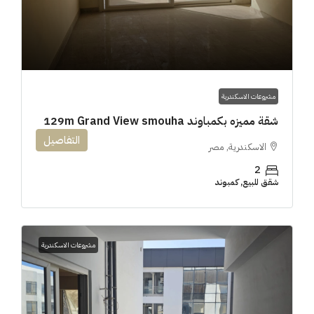
مشروعات الاسكندرية
شقة مميزه بكمباوند 129m Grand View smouha
التفاصيل
الاسكندرية, مصر
2
شقق للبيع, كمبوند
مشروعات الاسكندرية