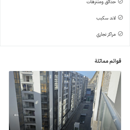
حدائق ومتنزهات
لاند سكيب
مراكز تجاري
قوائم مماثلة