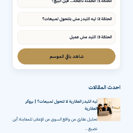
الحلقة 1: الحملة ناجحة... فين البيع؟
الحلقة 2: ليه الليدز مش بتتحول لمبيعات؟
الحلقة 3: الليد مش عميل
شاهد باقي الموسم
احدث المقالات
ليه الليدز العقارية لا تتحول لمبيعات؟ | بروكر
العقارية
تحليل عقاري من واقع السوق من الإعلان للمعاينة: أين
تضيع…