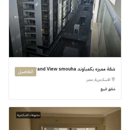
شقة مميزه بكمباوند 194m Grand View smouha
التفاصيل
الاسكندرية, مصر
شقق للبيع
مشروعات الاسكندرية