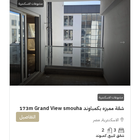
مشروعات الاسكندرية
مشروعات الاسكندرية
شقة مميزه بكمباوند 173m Grand View smouha
التفاصيل
الاسكندرية, مصر
2
3
شقق للبيع, كمبوند