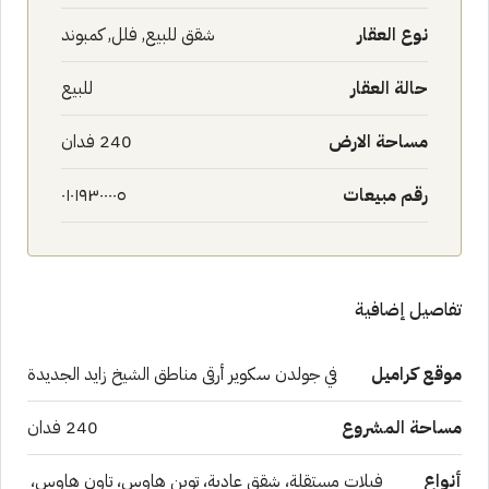
نوع العقار
شقق للبيع, فلل, كمبوند
حالة العقار
للبيع
مساحة الارض
240 فدان
رقم مبيعات
٠١٠١٩٣٠٠٠٠٥
تفاصيل إضافية
موقع كراميل
في جولدن سكوير أرقى مناطق الشيخ زايد الجديدة
مساحة المشروع
240 فدان
أنواع
فيلات مستقلة، شقق عادية، توين هاوس، تاون هاوس،