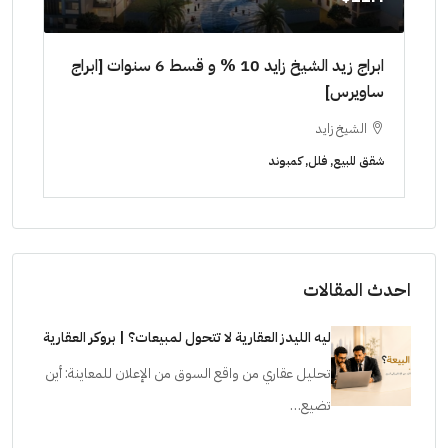
٠٠٠٠
ابراج زيد الشيخ زايد 10 % و قسط 6 سنوات [ابراج
ساويرس]
١٠ سنوات ( عاين وحدتك)
الشيخ زايد
ا
شقق للبيع, فلل, كمبوند
شقق ل
احدث المقالات
ليه الليدز العقارية لا تتحول لمبيعات؟ | بروكر العقارية
تحليل عقاري من واقع السوق من الإعلان للمعاينة: أين
تضيع…