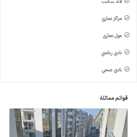
لاند سكيب
مراكز تجاري
مول تجارى
نادي رياضي
نادي صحي
قوائم مماثلة