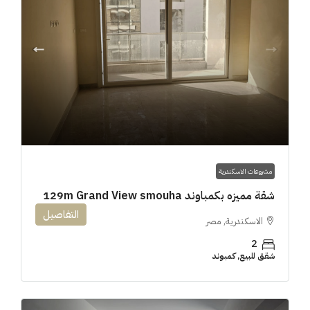
مشروعات الاسكندرية
شقة مميزه بكمباوند 129m Grand View smouha
التفاصيل
الاسكندرية, مصر
2
شقق للبيع, كمبوند