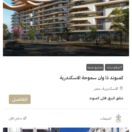
8.7M$
اكبر فترة سداد
مشاريع جديدة
كمبوند ذا وان سموحة الاسكندرية
الاسكندرية, مصر
شقق للبيع, فلل, كمبوند
التفاصيل
‏سنتين قبل
المبيعات