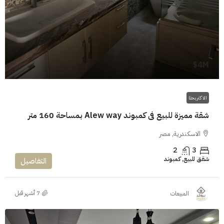
4M$
الاكثر بحثا
شقة مميزة للبيع فى كمبوند Alew way بمساحة 160 متر
الاسكندرية, مصر
2
3
شقق للبيع, كمبوند
التفاصيل
المبيعات