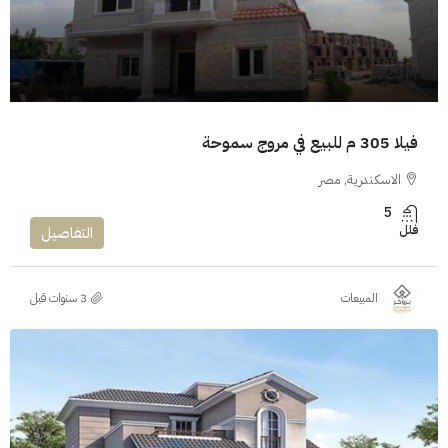
23M$
فيلا 305 م للبيع في مروج سموحة
الاسكندرية, مصر
5
فلل
التفاصيل
المبيعات