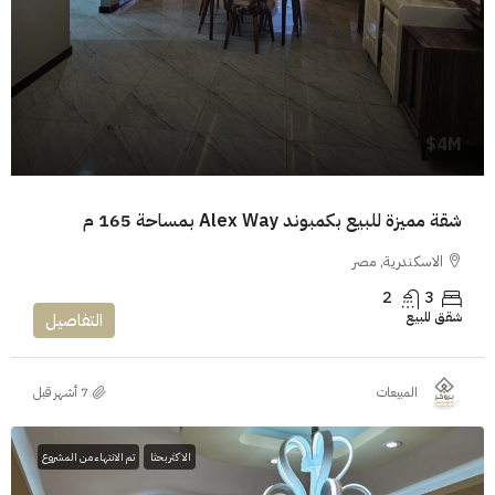
4M$
شقة مميزة للبيع بكمبوند Alex Way بمساحة 165 م
الاسكندرية, مصر
2
3
شقق للبيع
التفاصيل
المبيعات
الاكثر بحثا
تم الانتهاء من المشروع