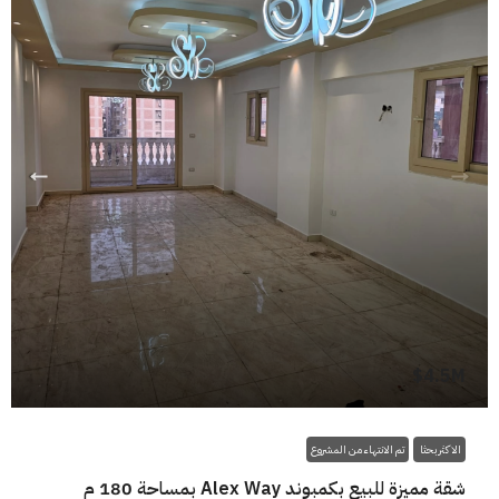
4.5M$
الاكثر بحثا
تم الانتهاء من المشروع
شقة مميزة للبيع بكمبوند Alex Way بمساحة 180 م