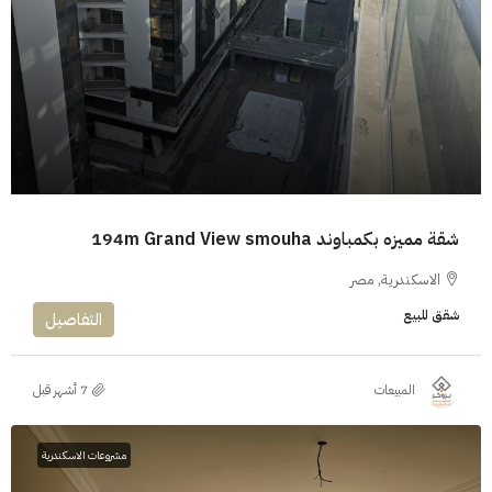
شقة مميزه بكمباوند 194m Grand View smouha
الاسكندرية, مصر
شقق للبيع
التفاصيل
المبيعات
مشروعات الاسكندرية