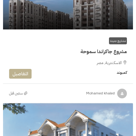
5.4M$
مشاريع جديدة
مشروع جاكراندا سموحة
الاسكندرية, مصر
كمبوند
التفاصيل
‏سنتين قبل
Mohamed khaled