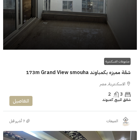
مشروعات الاسكندرية
شقة مميزه بكمباوند 173m Grand View smouha
الاسكندرية, مصر
2
3
شقق للبيع, كمبوند
التفاصيل
المبيعات