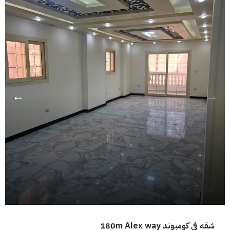
4.5M$
شقه فى كومبوند 180m Alex way