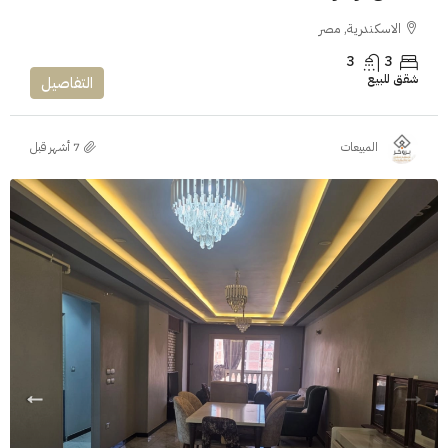
الاسكندرية, مصر
3
3
شقق للبيع
التفاصيل
المبيعات