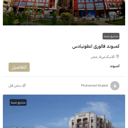
6.3M$
مشاريع جديدة
كمبوند فالورى انطونيادس
الاسكندرية, مصر
كمبوند
التفاصيل
‏سنتين قبل
Mohamed khaled
مشاريع جديدة