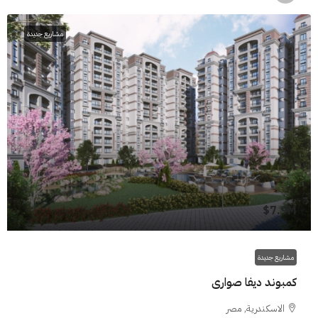
مشاريع جديدة
7.9M$
مشاريع جديدة
كمبوند ديفا صوارى
الاسكندرية, مصر