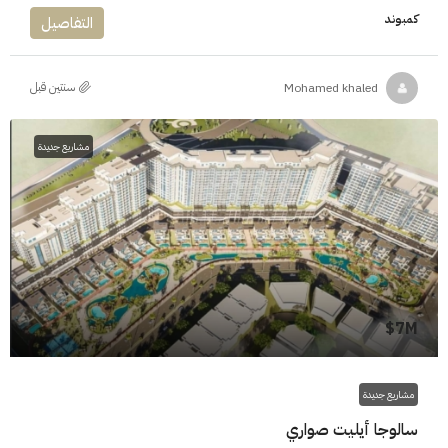
كمبوند
التفاصيل
‏سنتين قبل
Mohamed khaled
مشاريع جديدة
7M$
مشاريع جديدة
سالوجا أيليت صواري