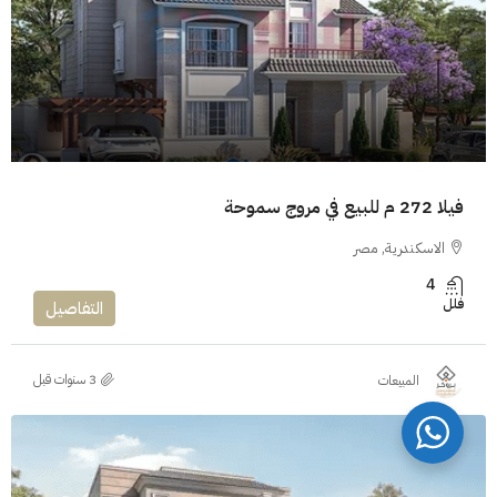
18M$
فيلا 272 م للبيع في مروج سموحة
الاسكندرية, مصر
4
فلل
التفاصيل
المبيعات