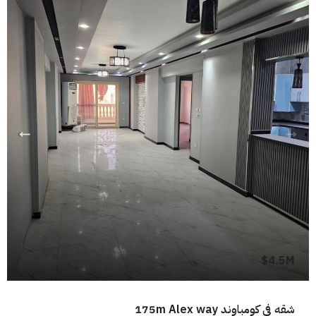
4.5M$
شقه فى كومباوند 175m Alex way