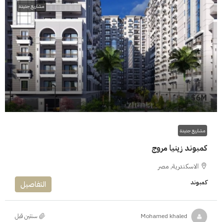
مشاريع جديدة
6M$
مشاريع جديدة
كمبوند زينيا مروج
الاسكندرية, مصر
كمبوند
التفاصيل
‏سنتين قبل
Mohamed khaled