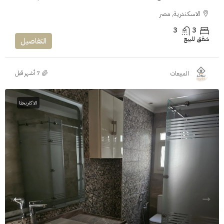
الاسكندرية, مصر
3
3
شقق للبيع
التفاصيل
المبيعات
الاكثر بحثا