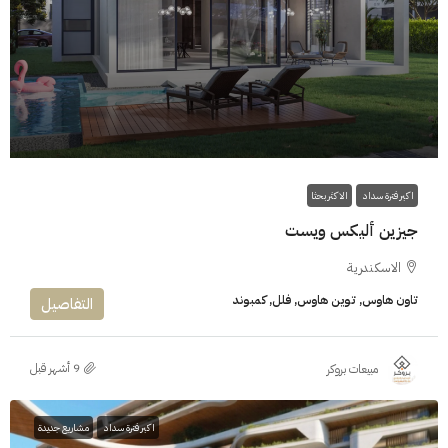
اكبر فترة سداد
الاكثر بحثا
جيزين أليكس ويست
الاسكندرية
تاون هاوس, توين هاوس, فلل, كمبوند
التفاصيل
مبيعات بروكر
اكبر فترة سداد
مشاريع جديدة