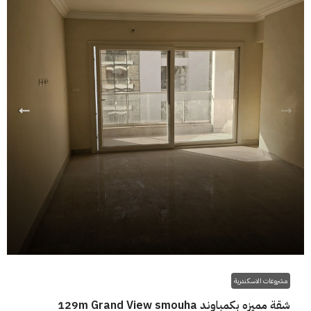
مشروعات الاسكندرية
شقة مميزه بكمباوند 129m Grand View smouha