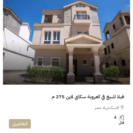
19M$
فيلا للبيع في العروبة سكاي لاين 275 م
الاسكندرية, مصر
4
فلل
التفاصيل