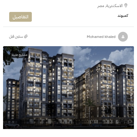
الاسكندرية, مصر
كمبوند
التفاصيل
‏سنتين قبل
Mohamed khaled
مشاريع جديدة
7.8M$