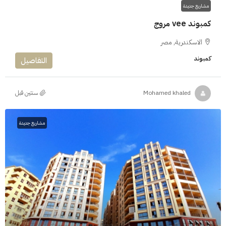
مشاريع جديدة
كمبوند vee مروج
الاسكندرية, مصر
كمبوند
التفاصيل
‏سنتين قبل
Mohamed khaled
مشاريع جديدة