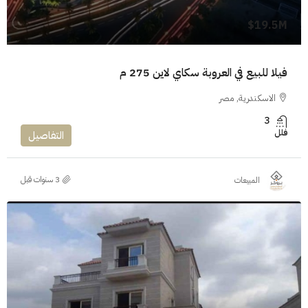
19.5M$
فيلا للبيع في العروبة سكاي لاين 275 م
الاسكندرية, مصر
3
فلل
التفاصيل
المبيعات