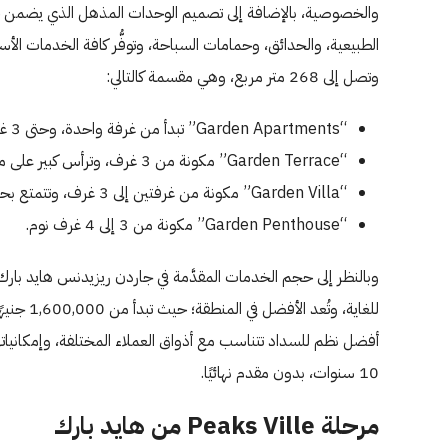
والخصوصية، بالإضافة إلى تصميم الوحدات المذهل الذي يضمن حيا
وتصل إلى 268 متر مربع، وهي مقسمة كالتالي:
“Garden Apartments” تبدأ من غرفة واحدة، وحتى 3 غرف نوم.
“Garden Terrace” مكونة من 3 غرف، وترأس كبير على مساحة 39 متر مربع.
“Garden Villa” مكونة من غرفتين إلى 3 غرف، وتتمتع بحدائق جذابة بمساحات واسعة، ومتنوعة، ومدخل خاص.
“Garden Penthouse” مكونة من 3 إلى 4 غرف نوم.
وبالنظر إلى حجم الخدمات المقدَّمة في جاردن ريزيدنس هايد بارك، و
أفضل نظم للسداد تتناسب مع أذواق العملاء المختلفة، وإمكانيا
10 سنوات، بدون مقدم نهائيًا.
مرحلة Peaks Ville من هايد بارك