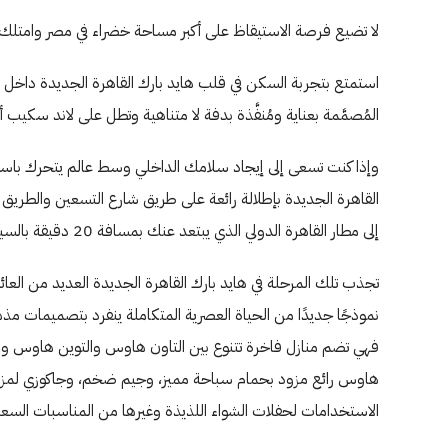
لا تضيع فرصة الاستيقاظ على أكبر مساحة خضراء في مصر وامتلك فيلتك ال
استمتع بتجربة السكن في قلب هايد بارك القاهرة الجديدة داخل 
المُصمَّمة بعناية ومُنفَّذة بدفة لا متناهية وتطل على لاند سكيب أ
إلى مطار القاهرة الدولي الذي يبتعد عنك بمسافة 20 دقيقة بالسيارة.
تجذب تلك المرحلة في هايد بارك القاهرة الجديدة العديد من العائ
نموذجًا جديدًا من الحياة العصرية المتكاملة ينفرد بتصميمات مذ
فهي تضم منازل فاخرة تتنوع بين التاون هاوس والتوين هاوس وا
هاوس رائع مزود بحمام سباحة مميز، وجيم ضخم، وجاكوزي لمزيد 
الاستخدامات لحفلات الشواء اللذيذة وغيرها من المناسبات السعيدة