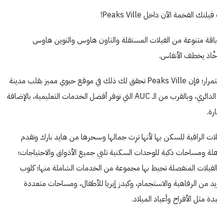
فخمة الآن داخل Peaks Ville!
باقة متنوعة من الفيلات المستقلة والتاون هاوس والتوين هاوس
خَّاذ يخطف الأنفاس.
وإذا كنت تسعى إلى إيجاد سلامك الداخلي وسط عالم يتحرك باستمرار؛ فإن Peaks Ville تحقق لك ذلك في موقع حيوي مميز بقلب مدينة
القاهرة الجديدة بإطلالة رائعة على طريق شارع التسعين والطريق الدائري، وبالقرب من الـ AUC التي توفر أفضل الخدمات التعليمية، بالإضافة
لات الراقية للسكن بها لأنها ترِث جمالها وسحرها من هايد بارك وتقدم
هلة ومساحات ذكية للوحدات السكنية تلبي جميع الأذواق والاحتياجات؛
لفيلات المنفصلة تحيط بها مجموعة من الخدمات الشاملة منها؛ كلوب
من الرفاهية والاستجمام، وكيدز إيريا للأطفال، ومساحات متعددة
 مثل الأفراح وأعياد الميلاد.