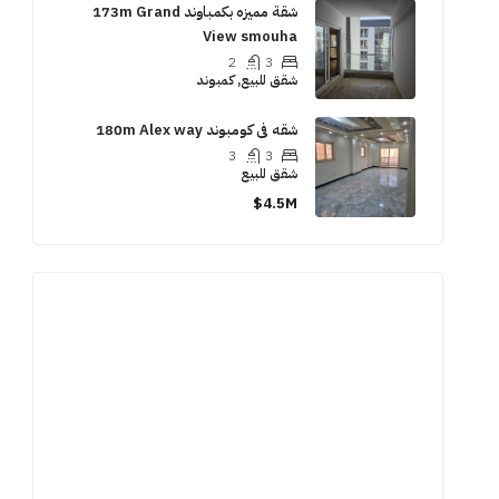
شقة مميزه بكمباوند 173m Grand
View smouha
2
3
شقق للبيع, كمبوند
شقه فى كومبوند 180m Alex way
3
3
شقق للبيع
4.5M$