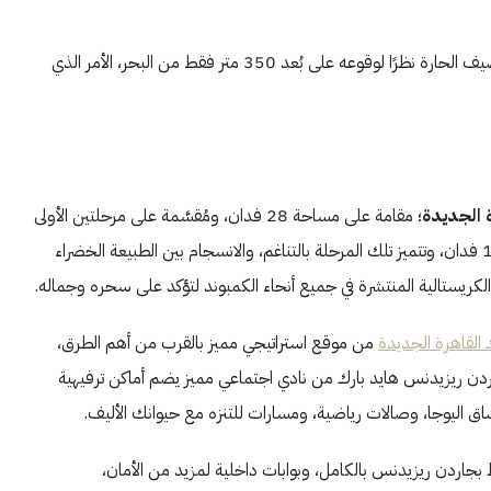
يمكن للسكان الاستمتاع بأجواء منعشة للغاية حتى خلال أشهر الصيف الحارة نظرًا لوقوعه على بُعد 350 متر فقط من البحر، الأمر الذي
 الجديدة
؛ مقامة على مساحة 28 فدان، ومُقسَّمة على مرحلتين الأولى
18 فدان وقد أعلنت الشركة المالكة عن بيعها بالكامل، والثانية 12 فدان، وتتميز تلك المرحلة بالتناغم، والانسجام بين الطبيعة الخضراء
 الكريستالية المنتشرة في جميع أنحاء الكمبوند لتؤكد على سحره وجماله.
 القاهرة الجديدة
من موقع استراتيجي مميز بالقرب من أهم الطرق،
جاردن ريزيدنس هايد بارك من نادي اجتماعي مميز يضم أماكن ترفيهية
ق اليوجا، وصالات رياضية، ومسارات للتنزه مع حيوانك الأليف.
بجاردن ريزيدنس بالكامل، وبوابات داخلية لمزيد من الأمان،