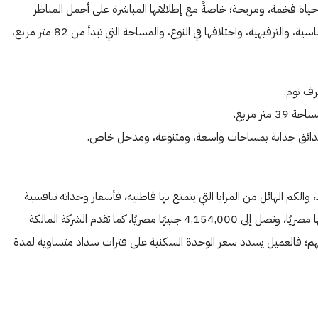
ة فخمة، ومريحة؛ خاصةً مع إطلالاتها المباشرة على أجمل المناظر
الطبيعية، والحدائق، وحمامات السباحة، وتوفُّر كافة الخدمات الأساسية، والترفيهية، واختلافها في النوع، والمساحة التي تبدأ من 82 متر مربع،
الكم الهائل من المزايا التي يتمتع بها قاطنيه، فأسعار وحداته تنافسية
للغاية، وتُعد الأفضل في المنطقة؛ حيث تبدأ من 1,600,000 جنيهًا مصريًا، وتصل إلى 4,154,000 جنيهًا مصريًا، كما تقدم الشركة المالكة
تهم؛ فالعميل يسدد سعر الوحدة السكنية على فترات سداد متساوية لمدة