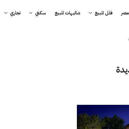
مصر
فلل للبيع
شاليهات للبيع
سكني
تجاري
ة
يدة