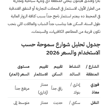
بلازا وفندق هيلتون بيخلي المنطقة دي وجهة سياحية وتجارية
من الطراز الأول، الاستثمار في المحلات التجارية أو الشقق الفندقية
في المحيط ده بيعتبر استثمار ناجح جداً بسبب كثافة الزوار العالية
طول السنة، السكن هنا بيناسب جداً الشباب والعائلات اللي بتحب
تكون قريبة من المطاعم، الكافيهات، والسينمات،
جدول تحليل شوارع سموحة حسب
الاستخدام والسعر 2026
الشارع /
النشاط
تقييم
تقييم
مستوى
المنطقة
السائد
السكن
الاستثمار
السعر (المتر)
فوزي
إداري /
ممتاز
راقي جداً
مرتفع جداً
معاذ
بنوك
(إداري)
النقل
سكني /
حديث
ممتاز
متوسط إلى