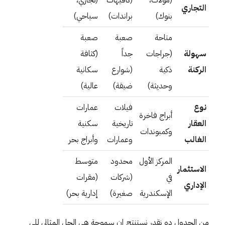
التجاري
بنوك)
براندات)
سياحي)
متاحة
صعبة
صعبة
سهولة
(جراجات
جداً
(كثافة
الركنة
ذكية
(شوارع
سكانية
وحديثة)
ضيقة)
عالية)
نوع
فيلات
عمارات
أبراج فاخرة
العقار
تاريخية
سكنية
وكمبوندات
الغالب
وعمارات
وأبراج بحر
المركز الأول
محدود
متوسط
الاستثمار
في
(شركات
(مقرات
الإداري
الإسكندرية
صغيرة)
إدارية بحر)
من الجدول ده نقدر نستنتج إن سموحة هي الحل المثالي للي