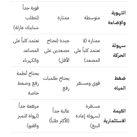
قوية جداً
التهوية
متوسطة
ممتازة
(تتطلب
والإضاءة
شبابيك عازلة)
ممتازة (لا
جيدة (تحتاج
تعتمد كلياً على
سهولة
تعتمد كلياً على
مصعدين على
المصاعد
الحركة
المصعد)
الأقل)
والكهرباء
يحتاج أنظمة
ضغط
يحتاج طلمبات
قوي ومستقر
رفع وضغط
المياه
رفع
خاصة
مستقرة
مرتفعة جداً
القيمة
عالية جداً
(سهولة إعادة
(لهواة التميز
الاستثمارية
(الأكثر طلباً)
البيع)
والفيو)