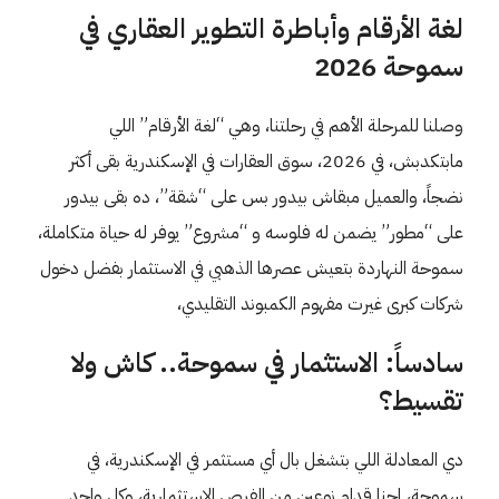
لغة الأرقام وأباطرة التطوير العقاري في
سموحة 2026
وصلنا للمرحلة الأهم في رحلتنا، وهي “لغة الأرقام” اللي
مابتكدبش، في 2026، سوق العقارات في الإسكندرية بقى أكثر
نضجاً، والعميل مبقاش بيدور بس على “شقة”، ده بقى بيدور
على “مطور” يضمن له فلوسه و “مشروع” يوفر له حياة متكاملة،
سموحة النهاردة بتعيش عصرها الذهبي في الاستثمار بفضل دخول
شركات كبرى غيرت مفهوم الكمبوند التقليدي،
سادساً: الاستثمار في سموحة.. كاش ولا
تقسيط؟
دي المعادلة اللي بتشغل بال أي مستثمر في الإسكندرية، في
سموحة، إحنا قدام نوعين من الفرص الاستثمارية، وكل واحد