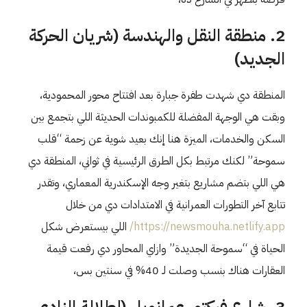
2. منطقة النقل والهندسة (شريان الحركة
الجديد)
المنطقة دي شهدت طفرة جبارة بعد افتتاح محور المحمودية،
وبقت هي الوجهة المفضلة للكمبوندات الحديثة اللي بتجمع بين
السكن والخدمات، الميزة هنا إنك بعيد شوية عن زحمة “قلب
سموحة” لكنك مرتبط بكل الطرق الرئيسية في ثواني، المنطقة دي
هي اللي بتضم مشاريع بتغير وجه الإسكندرية المعماري، وتقدر
تتابع آخر التطورات العمرانية في الامتدادات دي من خلال
https://newsmouha.netlify.app/
اللي بيستعرض شكل
الحياة في “سموحة الجديدة” وازاي المحاور دي رفعت قيمة
العقارات هناك بنسب وصلت لـ 40% في سنتين بس،
3. شارع فيكتور عمانويل (إطلالة النادي