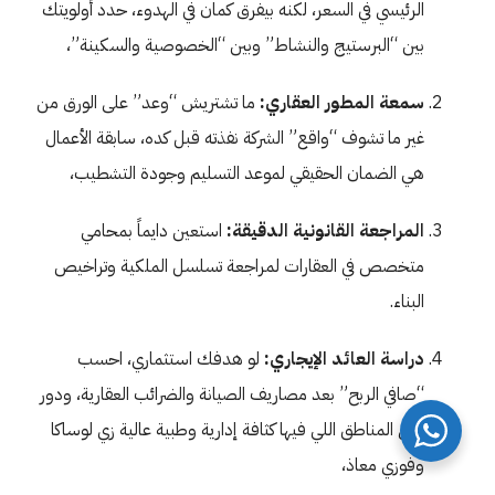
الرئيسي في السعر، لكنه بيفرق كمان في الهدوء، حدد أولويتك
بين “البرستيج والنشاط” وبين “الخصوصية والسكينة”،
سمعة المطور العقاري:
ما تشتريش “وعد” على الورق من
غير ما تشوف “واقع” الشركة نفذته قبل كده، سابقة الأعمال
هي الضمان الحقيقي لموعد التسليم وجودة التشطيب،
المراجعة القانونية الدقيقة:
استعين دايماً بمحامي
متخصص في العقارات لمراجعة تسلسل الملكية وتراخيص
البناء.
دراسة العائد الإيجاري:
لو هدفك استثماري، احسب
“صافي الربح” بعد مصاريف الصيانة والضرائب العقارية، ودور
على المناطق اللي فيها كثافة إدارية وطبية عالية زي لوساكا
وفوزي معاذ،