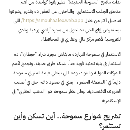
بدأت ملامح “سموحة الجديدة” تظهر بقوة كواحدة من أهم
مناطق الجذب الاستثماري، والباحثين عن التطور ده يقدروا يشوفوا
تفاصيل أكتر من خلال
https://smouhaalex.web.app/
اللي
بيستعرض إزاي الحي ده تحول من مجرد أراضي زراعية ونادي
للفروسية لأهم مركز مالي وعقاري في المحافظة،
الاستثمار في سموحة النهاردة مابقاش مجرد شراء “حيطان”، ده
استثمار في بنية تحتية قوية جداً، شبكة طرق حديثة، وتجمع لأهم
الشركات الدولية والبنوك، وده اللي بيخلي قيمة المتر في سموحة
دايماً في “المنطقة الخضراء” يعني في صعود دائم، حتى في أصعب
الظروف الاقتصادية، بيظل عقار سموحة هو “الذهب العقاري” في
الإسكندرية
تشريح شوارع سموحة.. أين تسكن وأين
تستثمر؟