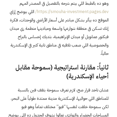
وهو ده بالظبط اللي بيتم شرحه بالتفصيل في المصدر المهم
https://smouha-investment.pages.dev/
اللي بيوضح إزاي
الموقع ده بيأثر بشكل مباشر على أسعار الأراضي والوحدات، فكرة
إنك تسكن في منطقة شوارعها واسعة وميادينها منظمة زي ميدان
فيكتور عمانويل أو ميدان الإبراهيمية، بتديك إحساس بالبراح
والخصوصية اللي صعب تلاقيه في مناطق تانية كتير في الإسكندرية
حالياً،
ثانياً: مقارنة استراتيجية (سموحة مقابل
أحياء الإسكندرية)
عشان تاخد قرار صح، لازم تعرف سموحة بتقف فين بالنسبة
للمناطق اللي حواليها، الإسكندرية مدينة ممتدة طولياً على البحر،
لكن سموحة خلقت لنفسها “فيو” مختلف تماماً وهو فيو
المساحات الخضراء والنوادي، تعالوا نشوف الجدول ده اللي بيوضح