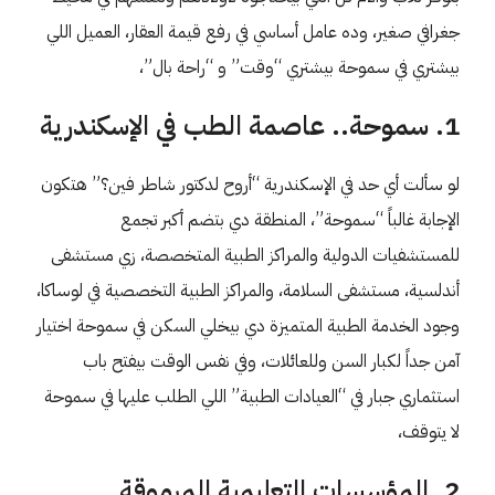
جغرافي صغير، وده عامل أساسي في رفع قيمة العقار، العميل اللي
بيشتري في سموحة بيشتري “وقت” و “راحة بال”،
1. سموحة.. عاصمة الطب في الإسكندرية
لو سألت أي حد في الإسكندرية “أروح لدكتور شاطر فين؟” هتكون
الإجابة غالباً “سموحة”، المنطقة دي بتضم أكبر تجمع
للمستشفيات الدولية والمراكز الطبية المتخصصة، زي مستشفى
أندلسية، مستشفى السلامة، والمراكز الطبية التخصصية في لوساكا،
وجود الخدمة الطبية المتميزة دي بيخلي السكن في سموحة اختيار
آمن جداً لكبار السن وللعائلات، وفي نفس الوقت بيفتح باب
استثماري جبار في “العيادات الطبية” اللي الطلب عليها في سموحة
لا يتوقف،
2. المؤسسات التعليمية المرموقة