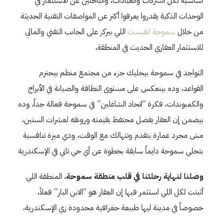
أساسية لكل الشركات والعيادات، والباحثين عن الاستثمار في
الوحدات الذكية يقدروا يعرفوا أكتر عن المواصفات التقنية الحديثة
من خلال
سموحة انفيست
اللي بيركز على الجانب التقني والمالي
للاستثمار العقاري الحديث في المنطقة،
التواجد في سموحة بيخليك جزء من مجتمع منظم بيحترم
القواعد، وده بينعكس على مستوى النظافة والصيانة في الأبراج
والكمبوندات، فكرة “اتحاد الشاغلين” في سموحة فعالة جداً، وده
بيضمن إن العقار يفضل محتفظ بقيمته ورونقه لعشرات السنين،
مش مجرد عمارة بتقدم وتتهالك مع الوقت، ودي ميزة تنافسية
بتخلي سموحة دايماً سابقة بخطوة عن أي حي تاني في الإسكندرية
وصلنا لنهاية رحلتنا في قلب منطقة سموحة
، المنطقة اللي
أثبتت لكل اللي استثمر فيها إن العقار هو “الابن البار” فعلاً،
خصوصاً في مدينة ليها طبيعة جغرافية محدودة زي الإسكندرية،