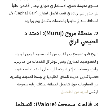
مستوى معيشة فندقي، الاستثمار في صواري بيعتبر الأضمن حالياً
للي بيدور على زيادة في قيمة الأصل العقاري (Capital Gain) لأن
المنطقة لسه في بدايتها والخدمات بتكتمل يوم ورا يوم،
2. منطقة مروج (Muruj): الامتداد
الطبيعي الراقي
مروج قدرت تجمع بين القرب من قلب سموحة وبين الهدوء
والخصوصية، المشروع بيتميز بتوفر كل الخدمات من مدارس،
نوادي، ومساحات إدارية، وده اللي بيخلي العائلات السكندرية
تفضلها كبديل حديث للشقق التقليدية في وسط المدينة، وللمزيد
من المعلومات حول تفاصيل المنطقة يمكنك زيارة سموحة
اليكس
لمزيد من التفاصيل
3. فالوري سموحة (Valore): الاستثمار