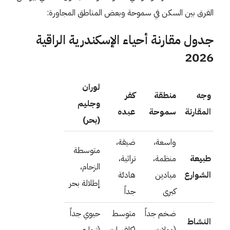
الفرق بين السكن في سموحة وبعض المناطق المجاورة:
جدول مقارنة أحياء الإسكندرية الراقية
2026
لوران
وجه
منطقة
كفر
وجليم
المقارنة
سموحة
عبده
(بحر)
واسعة،
ضيقة،
متوسطة
طبيعة
منظمة،
تراثية،
الزحام،
الشوارع
ميادين
هادئة
إطلالة بحر
كبرى
جداً
ضخم جداً
متوسط
حيوي جداً
النشاط
(مولات،
(كافيهات
(تجاري،