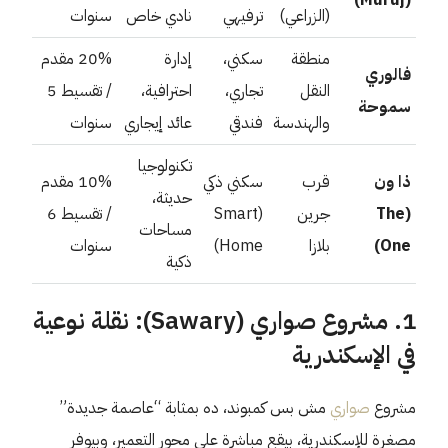
(الزراعي)
ترفيهي
نادي خاص
سنوات
منطقة
سكني،
إدارة
20% مقدم
فالوري
النقل
تجاري،
احترافية،
/ تقسيط 5
سموحة
والهندسة
فندقي
عائد إيجاري
سنوات
تكنولوجيا
ذا ون
قرب
سكني ذكي
10% مقدم
حديثة،
(The
جرين
(Smart
/ تقسيط 6
مساحات
One)
بلازا
Home)
سنوات
ذكية
1. مشروع صواري (Sawary): نقلة نوعية
في الإسكندرية
مشروع
صواري
مش بس كمبوند، ده بمثابة “عاصمة جديدة”
مصغرة للإسكندرية، بيقع مباشرة على محور التعمير، وبيوفر