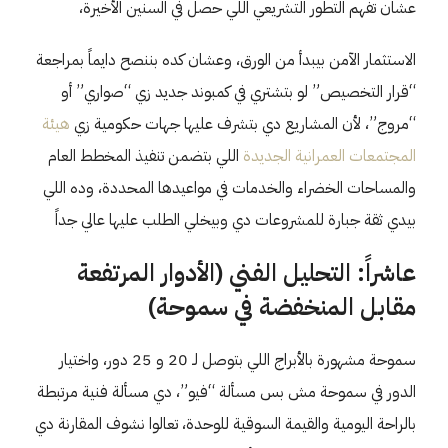
عشان تفهم التطور التشريعي اللي حصل في السنين الأخيرة،
الاستثمار الآمن بيبدأ من الورق، وعشان كده بننصح دايماً بمراجعة
“قرار التخصيص” لو بتشتري في كمبوند جديد زي “صواري” أو
“مروج”، لأن المشاريع دي بتشرف عليها جهات حكومية زي
هيئة
المجتمعات العمرانية الجديدة
اللي بتضمن تنفيذ المخطط العام
والمساحات الخضراء والخدمات في مواعيدها المحددة، وده اللي
بيدي ثقة جبارة للمشروعات دي وبيخلي الطلب عليها عالي جداً
عاشراً: التحليل الفني (الأدوار المرتفعة
مقابل المنخفضة في سموحة)
سموحة مشهورة بالأبراج اللي بتوصل لـ 20 و 25 دور، واختيار
الدور في سموحة مش بس مسألة “فيو”، دي مسألة فنية مرتبطة
بالراحة اليومية والقيمة السوقية للوحدة، تعالوا نشوف المقارنة دي