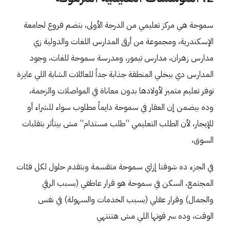
سموحة هي مركز تعليمي من الدرجة الأولى، بتضم فروع لجامعة
الإسكندرية، ومجموعة من أرقى المدارس اللغات والدولية زي
مدارس زهران، مدارس تيمور، ومدرسة سموحة للغات، وجود
المدارس دي بيخلي المنطقة جذابة جداً للعائلات الشابة اللي عايزة
توفر تعليم متميز لأولادها بدون معاناة في المواصلات والزحمة،
وده بيضمن إن العقار في سموحة دايماً مطلوب سواء للشراء أو
للإيجار، لأن الطلب التعليمي “طلب مستدام” مش بيتأثر بتقلبات
السوق،
في الجزء ده شوفنا إزاي سموحة متقسمة وبتقدم حلول لكل فئات
المجتمع، السكن في سموحة هو قرار عاطفي (بسبب الرقي
والجمال) وقرار عقلي (بسبب الخدمات والسهولة) في نفس
الوقت، وده سر قوتها اللي مش هتنتهي