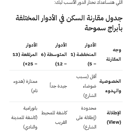
اللي هتساعدك تختار الدور الأنسب ليك:
جدول مقارنة السكن في الأدوار المختلفة
بأبراج سموحة
الأدوار
الأدوار
الأدوار
وجه
المنخفضة (1
المتوسطة (6
المرتفعة (13
المقارنة
– 25+)
– 12)
– 5)
أقل (بسبب
الخصوصية
ممتازة (هدوء
ضوضاء
جيدة جداً
والهدوء
تام)
الشارع)
محدودة
بانورامية
الإطلالة
كاشفة للمحيط
(إطلالة على
(كاشفة للمدينة
(View)
القريب
الشارع)
والنادي)