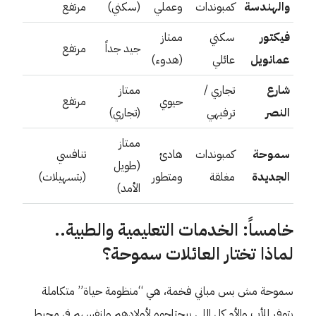
والهندسة
كمبوندات
وعملي
(سكني)
مرتفع
فيكتور
سكني
ممتاز
جيد جداً
مرتفع
عمانويل
عائلي
(هدوء)
شارع
تجاري /
ممتاز
حيوي
مرتفع
النصر
ترفيهي
(تجاري)
ممتاز
سموحة
كمبوندات
هادئ
تنافسي
(طويل
الجديدة
مغلقة
ومتطور
(بتسهيلات)
الأمد)
خامساً: الخدمات التعليمية والطبية..
لماذا تختار العائلات سموحة؟
سموحة مش بس مباني فخمة، هي “منظومة حياة” متكاملة
بتوفر للأب والأم كل اللي بيحتاجوه لأولادهم ولنفسهم في محيط