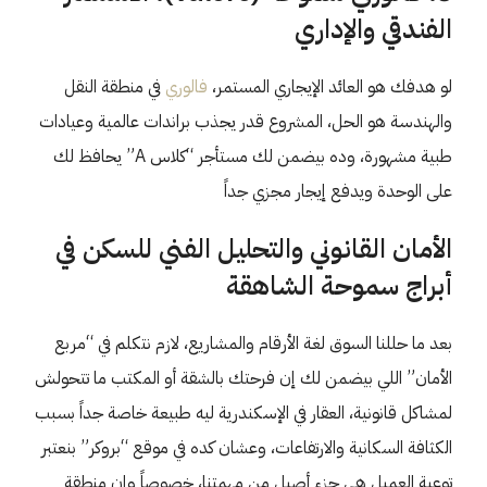
الفندقي والإداري
لو هدفك هو العائد الإيجاري المستمر،
فالوري
في منطقة النقل
والهندسة هو الحل، المشروع قدر يجذب براندات عالمية وعيادات
طبية مشهورة، وده بيضمن لك مستأجر “كلاس A” يحافظ لك
على الوحدة ويدفع إيجار مجزي جداً
الأمان القانوني والتحليل الفني للسكن في
أبراج سموحة الشاهقة
بعد ما حللنا السوق لغة الأرقام والمشاريع، لازم نتكلم في “مربع
الأمان” اللي بيضمن لك إن فرحتك بالشقة أو المكتب ما تتحولش
لمشاكل قانونية، العقار في الإسكندرية ليه طبيعة خاصة جداً بسبب
الكثافة السكانية والارتفاعات، وعشان كده في موقع “بروكر” بنعتبر
توعية العميل هي جزء أصيل من مهمتنا، خصوصاً وإن منطقة