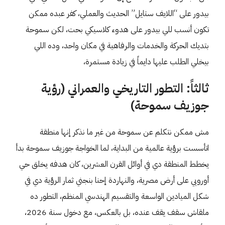
بيدور على “اللايف ستايل” الحديث والعملي، كفر عبده ممكن
تكون أنسب للي بيدور على هدوء كلاسيكي بحت، لكن سموحة
بتديك الحركة والخدمات والرفاهية في مكان واحد، وده اللي
بيخلي الطلب عليها دايماً في زيادة مستمرة،
ثالثاً: التطور التاريخي والعمراني (رؤية
جوزيف سموحة)
مش ممكن نتكلم عن سموحة من غير ما نذكر إنها منطقة
اتأسست برؤية عالمية من البداية، لما الخواجة جوزيف سموحة بدأ
يخطط المنطقة دي في أوائل القرن العشرين، كان هدفه يخلق حي
أوروبي على أرض مصرية، والنهاردة إحنا بنجني ثمار الرؤية دي في
شكل الميادين الواسعة والتقسيم الهندسي المنظم، التطور ده
ملقاش سقف يقف عنده، بل بالعكس، مع دخول سنة 2026،