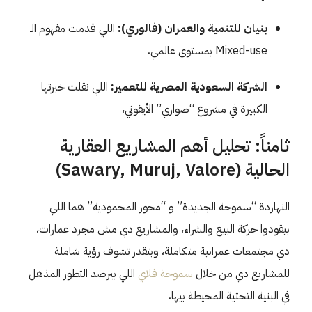
بنيان للتنمية والعمران (فالوري):
اللي قدمت مفهوم الـ
Mixed-use بمستوى عالمي،
الشركة السعودية المصرية للتعمير:
اللي نقلت خبرتها
الكبيرة في مشروع “صواري” الأيقوني،
ثامناً: تحليل أهم المشاريع العقارية
الحالية (Sawary, Muruj, Valore)
النهاردة “سموحة الجديدة” و “محور المحمودية” هما اللي
بيقودوا حركة البيع والشراء، والمشاريع دي مش مجرد عمارات،
دي مجتمعات عمرانية متكاملة، وبتقدر تشوف رؤية شاملة
للمشاريع دي من خلال
سموحة فلاي
اللي بيرصد التطور المذهل
في البنية التحتية المحيطة بيها،