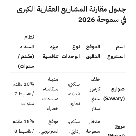
جدول مقارنة المشاريع العقارية الكبرى
في سموحة 2026
نظام
اسم
الموقع
نوع
ميزة
السداد
المشروع
الدقيق
الوحدات
تنافسية
(مقدم /
سنوات)
خلف
مدينة
سكني،
10% مقدم
صواري
كارفور
متكاملة،
فيلات،
/ تقسيط 7
(Sawary)
سيتي
مساحات
تجاري
سنوات
سنتر
خضراء
مدخل
سكني،
موقع
15% مقدم
مروج
سموحة
إداري،
استراتيجي،
/ تقسيط 8
(Muruj)