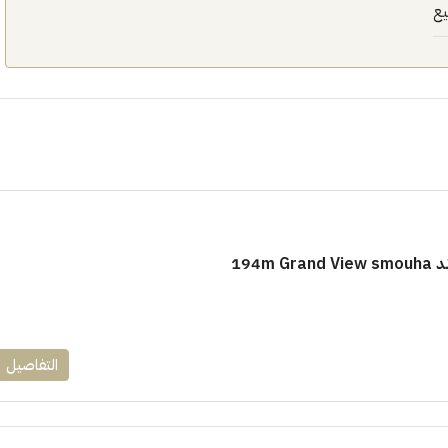
يع
١٧٥٠٠٠٠
ابراج زيد الشيخ زايد 10 % و قسط 6
راج ساويرس]
وقسط حتي ١٠ سنوات ( عاين وحدتك)
194m
العاصمة الادارية
ل, كمبوند
شقق للبيع, كمبوند
التفاصيل