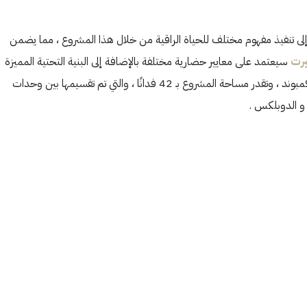
إلى تنفيذ مفهوم مختلف للحياة الراقية من خلال هذا المشروع ، مما يضمن
يرت
سيعتمد على معايير حضارية مختلفة بالإضافة إلى البنية التحتية المميزة
التي ستجذب جميع العملاء لسرعة شراء الوحدات السكنية داخل الكمبوند ، وتقدر مساحة المشروع بـ 42 فدانًا ، والتي تم تقسيمها بين وحدات
و الدوبلكس .
الثلاثاء
الأربعاء
الخميس
20
19
18
أغسطس
أغسطس
أغسطس