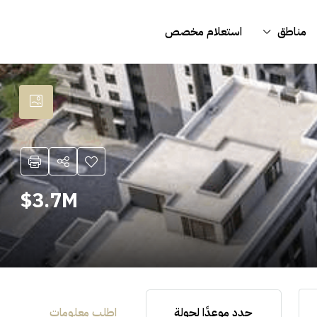
مناطق
استعلام مخصص
3.7M$
حدد موعدًا لجولة
اطلب معلومات