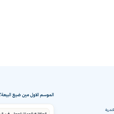
الموسم الاول مين ضيع البيعة؟
ندرية
الحلقة 1: الحملة ناجحة... فين البيع؟