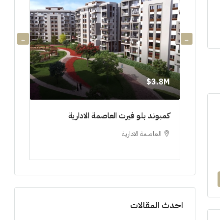
3.8M$
3.8M$
دي جويا ٣ العاصمة الادارية ادفع ١٠%
كمبوند بلو فيرت العاصمة الادارية
مشروع 
العاصمة الادارية
العلم
ستوديو, 
احدث المقالات