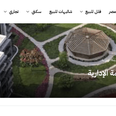
مصر
فلل للبيع
شاليهات للبيع
سكني
تجاري