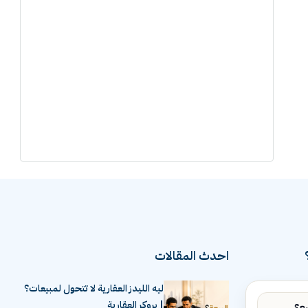
احدث المقالات
ليه الليدز العقارية لا تتحول لمبيعات؟
| بروكر العقارية