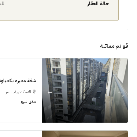
حالة العقار
للب
قوائم مماثلة
11M$
سنوات [اب
شقة مميزه بكمباوند  Grand View smouha
الشيخ زايد
الاسكندرية, مصر
شقق للبيع, فل
شقق للبيع