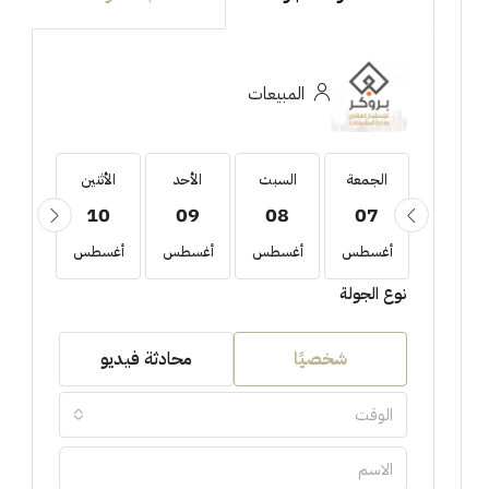
المبيعات
الجمعة
الجمعة
السبت
الأحد
الأثنين
الثلاثا
11
10
09
08
07
21
أغسطس
أغسطس
أغسطس
أغسطس
أغسطس
أغسط
نوع الجولة
شخصيًا
محادثة فيديو
الوقت