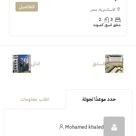
التفاصيل
الاسكندرية, مصر
2
3
شقق للبيع, كمبوند
السابق
التالى
حدد موعدًا لجولة
اطلب معلومات
Mohamed khaled