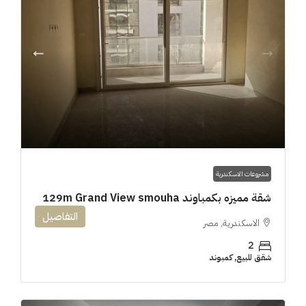
مشروعات الاسكندرية
شقة مميزه بكمباوند 129m Grand View smouha
التفاصيل
الاسكندرية, مصر
2
شقق للبيع, كمبوند