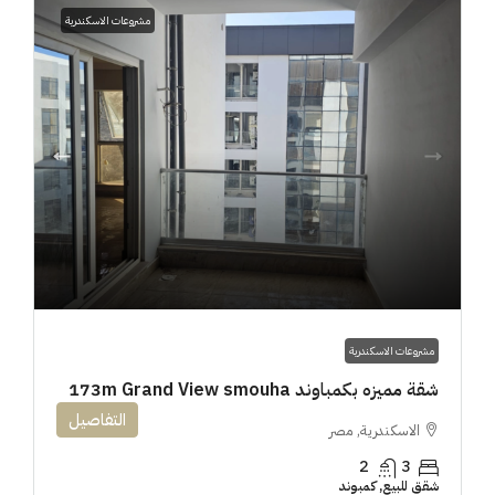
مشروعات الاسكندرية
مشروعات الاسكندرية
شقة مميزه بكمباوند 173m Grand View smouha
التفاصيل
الاسكندرية, مصر
2
3
شقق للبيع, كمبوند