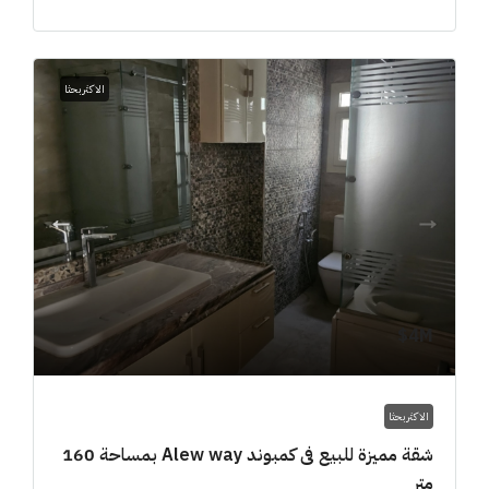
الاكثر بحثا
4M$
الاكثر بحثا
شقة مميزة للبيع فى كمبوند Alew way بمساحة 160
متر