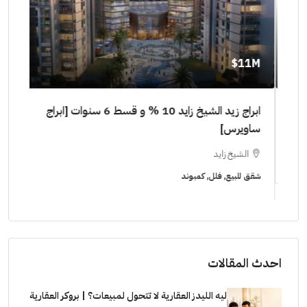
11M$
٠٠٠٠
ابراج زيد الشيخ زايد 10 % و قسط 6 سنوات [ابراج
ساويرس]
١٠ سنوات ( عاين وحدتك)
الشيخ زايد
ا
شقق للبيع, فلل, كمبوند
شقق ل
احدث المقالات
ليه الليدز العقارية لا تتحول لمبيعات؟ | بروكر العقارية