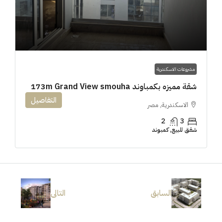
مشروعات الاسكندرية
شقة مميزه بكمباوند 173m Grand View smouha
التفاصيل
الاسكندرية, مصر
2
3
شقق للبيع, كمبوند
السابق
التالى