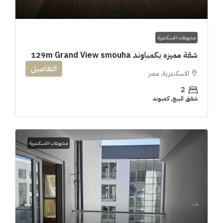
مشروعات الاسكندرية
شقة مميزه بكمباوند 129m Grand View smouha
التفاصيل
الاسكندرية, مصر
2
شقق للبيع, كمبوند
مشروعات الاسكندرية