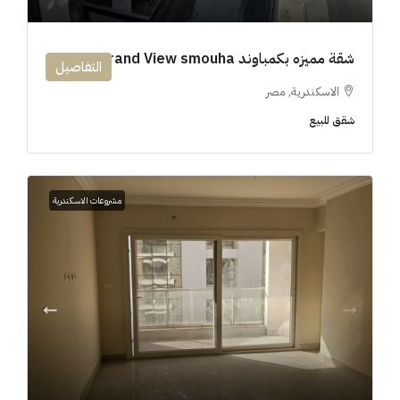
شقة مميزه بكمباوند 194m Grand View smouha
التفاصيل
الاسكندرية, مصر
شقق للبيع
مشروعات الاسكندرية