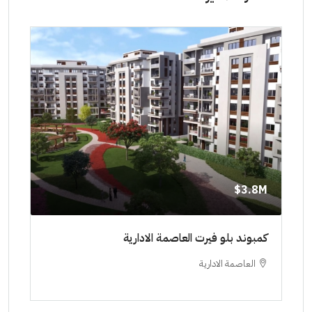
8M$
3.8M$
ط حتي
كمبوند بلو فيرت العاصمة الادارية
مشرو
العاصمة الادارية
ا
ستودي