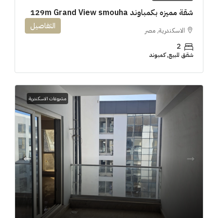
شقة مميزه بكمباوند 129m Grand View smouha
التفاصيل
الاسكندرية, مصر
2
شقق للبيع, كمبوند
مشروعات الاسكندرية