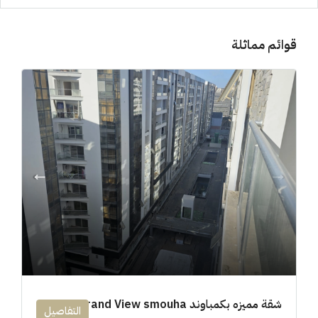
قوائم مماثلة
شقة مميزه بكمباوند 194m Grand View smouha
التفاصيل