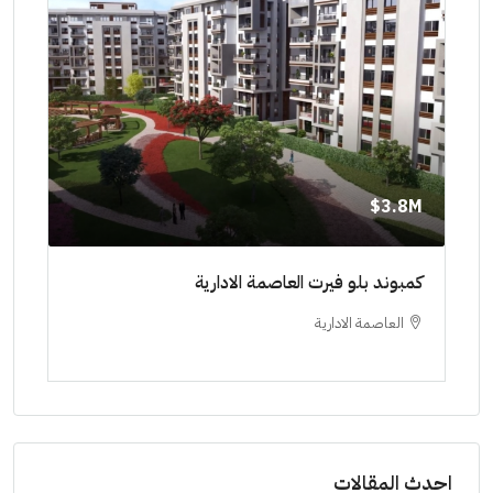
8M$
3.8M$
ط حتي
كمبوند بلو فيرت العاصمة الادارية
مشرو
العاصمة الادارية
ا
ستودي
احدث المقالات