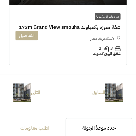
مشروعات الاسكندرية
شقة مميزه بكمباوند 173m Grand View smouha
التفاصيل
الاسكندرية, مصر
2
3
شقق للبيع, كمبوند
السابق
التالى
حدد موعدًا لجولة
اطلب معلومات