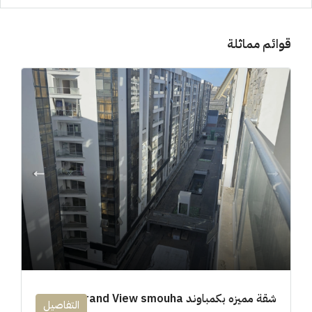
قوائم مماثلة
شقة مميزه بكمباوند 194m Grand View smouha
التفاصيل