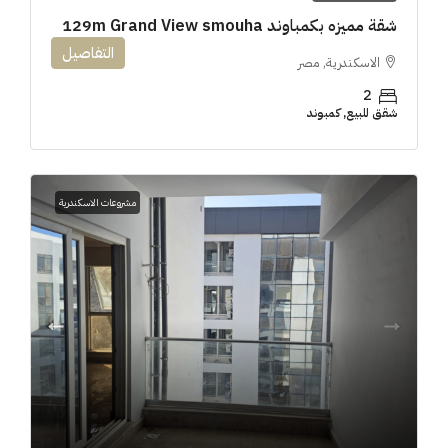
شقة مميزه بكمباوند 129m Grand View smouha
التفاصيل
الاسكندرية, مصر
2
شقق للبيع, كمبوند
مشروعات الاسكندرية