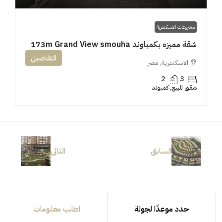
مشروعات الاسكندرية
شقة مميزه بكمباوند 173m Grand View smouha
التفاصيل
الاسكندرية, مصر
2
3
شقق للبيع, كمبوند
السابق
التالى
حدد موعدًا لجولة
اطلب معلومات