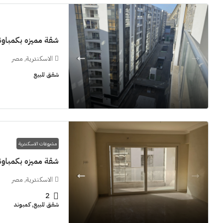
شقة مميزه بكمباوند  Grand View smouha
الاسكندرية, مصر
11M$
شقق للبيع
سنوات [اب
الشيخ زايد
مشروعات الاسكندرية
شقق للبيع, فل
شقة مميزه بكمباوند  Grand View smouha
الاسكندرية, مصر
2
شقق للبيع, كمبوند