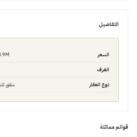
التفاصيل
السعر
3.9M$
الغرف
نوع العقار
شقق للب
قوائم مماثلة