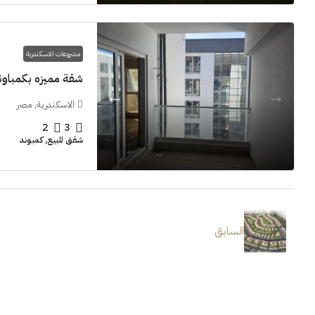
مشروعات الاسكندرية
شقة مميزه بكمباوند  Grand View smouha
الاسكندرية, مصر
2
3
شقق للبيع, كمبوند
السابق