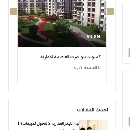
3.8M$
3.8M$
دي جويا ٣ العاصمة الادارية ادفع ١٠%
كمبوند بلو فيرت العاصمة الادارية
مشروع 
العاصمة الادارية
العلم
ستوديو, 
احدث المقالات
ليه الليدز العقارية لا تتحول لمبيعات؟ |