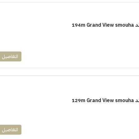
194m
١٧٥٠٠٠٠
التفاصيل
ابراج زيد الشيخ زايد 10 % و قسط 6
راج ساويرس]
وقسط حتي ١٠ سنوات ( عاين وحدتك)
العاصمة الادارية
ل, كمبوند
شقق للبيع, كمبوند
129m
التفاصيل