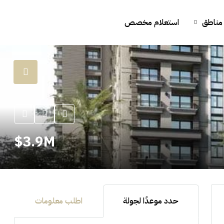
مناطق
استعلام مخصص
3.9M$
حدد موعدًا لجولة
اطلب معلومات