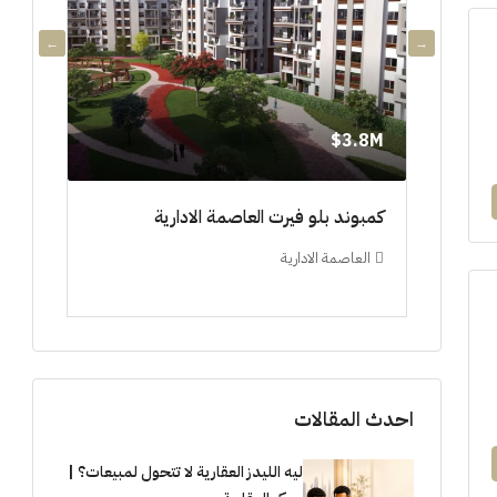
3.8M$
3.8M$
دي جويا ٣ العاصمة الادارية ادفع ١٠%
كمبوند بلو فيرت العاصمة الادارية
مشروع 
العاصمة الادارية
العلم
ستوديو, 
احدث المقالات
ليه الليدز العقارية لا تتحول لمبيعات؟ |