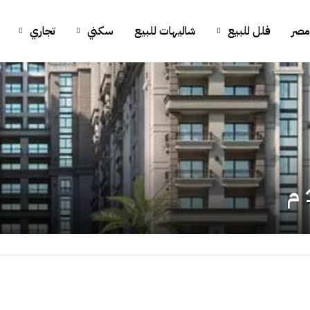
مصر
فلل للبيع
شاليهات للبيع
سكني
تجاري