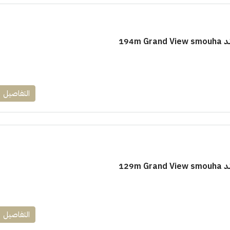
194m
١٧٥٠٠٠٠
التفاصيل
ابراج زيد الشيخ زايد 10 % و قسط 6
راج ساويرس]
وقسط حتي ١٠ سنوات ( عاين وحدتك)
العاصمة الادارية
ل, كمبوند
شقق للبيع, كمبوند
129m
التفاصيل