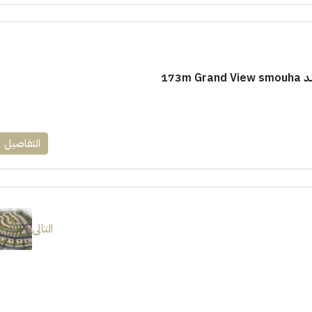
173m
التفاصيل
التالى