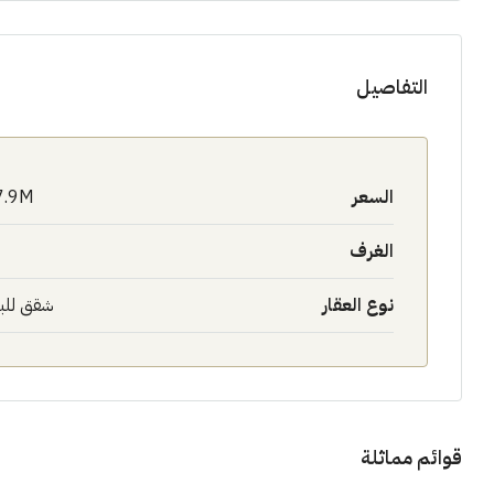
التفاصيل
السعر
7.9M$
الغرف
نوع العقار
شقق للب
قوائم مماثلة