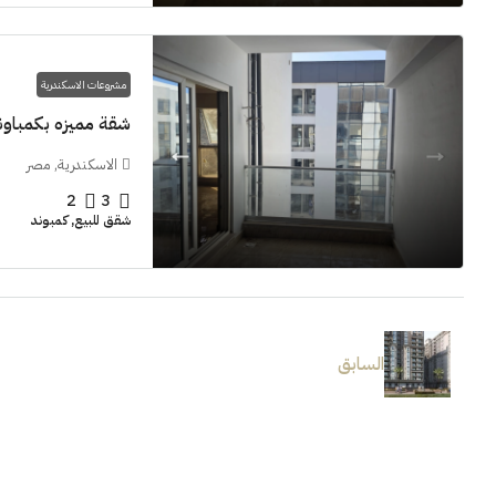
مشروعات الاسكندرية
شقة مميزه بكمباوند  Grand View smouha
الاسكندرية, مصر
2
3
شقق للبيع, كمبوند
السابق