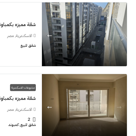
شقة مميزه بكمباوند  Grand View smouha
الاسكندرية, مصر
11M$
شقق للبيع
سنوات [اب
الشيخ زايد
مشروعات الاسكندرية
شقق للبيع, فل
شقة مميزه بكمباوند  Grand View smouha
الاسكندرية, مصر
2
شقق للبيع, كمبوند