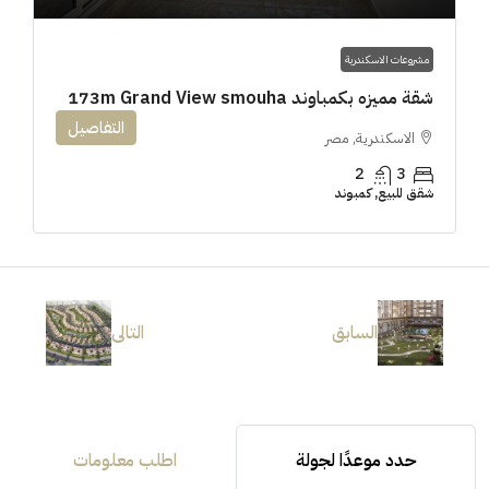
مشروعات الاسكندرية
شقة مميزه بكمباوند 173m Grand View smouha
التفاصيل
الاسكندرية, مصر
2
3
شقق للبيع, كمبوند
السابق
التالى
حدد موعدًا لجولة
اطلب معلومات