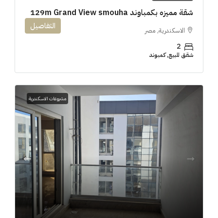
شقة مميزه بكمباوند 129m Grand View smouha
التفاصيل
الاسكندرية, مصر
2
شقق للبيع, كمبوند
مشروعات الاسكندرية