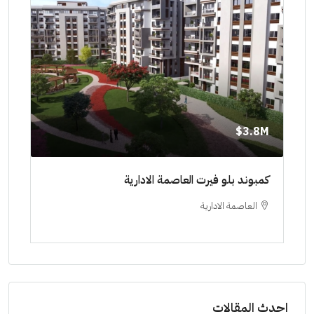
8M$
3.8M$
ط حتي
كمبوند بلو فيرت العاصمة الادارية
مشرو
العاصمة الادارية
ا
ستودي
احدث المقالات