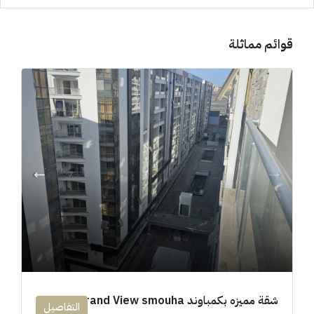
قوائم مماثلة
شقة مميزه بكمباوند 194m Grand View smouha
التفاصيل