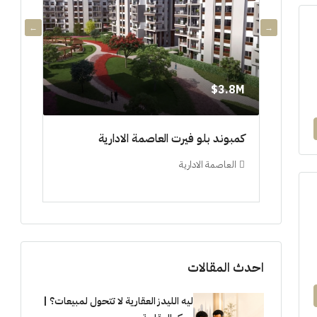
3.8M$
3.8M$
دي جويا ٣ العاصمة الادارية ادفع ١٠%
كمبوند بلو فيرت العاصمة الادارية
مشروع 
العاصمة الادارية
العلم
ستوديو, 
احدث المقالات
ليه الليدز العقارية لا تتحول لمبيعات؟ |