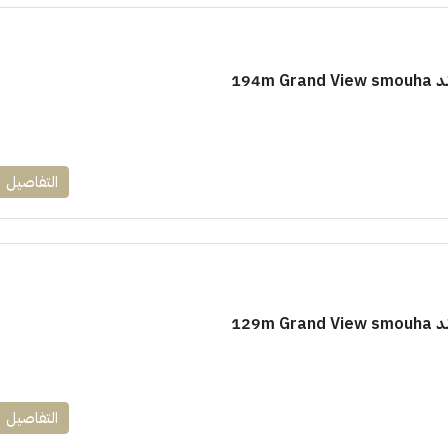
194m
١٧٥٠٠٠٠
التفاصيل
ابراج زيد الشيخ زايد 10 % و قسط 6
راج ساويرس]
وقسط حتي ١٠ سنوات ( عاين وحدتك)
العاصمة الادارية
ل, كمبوند
شقق للبيع, كمبوند
129m
التفاصيل