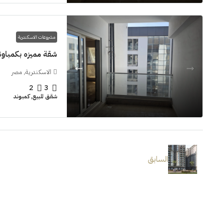
مشروعات الاسكندرية
شقة مميزه بكمباوند  Grand View smouha
الاسكندرية, مصر
2
3
شقق للبيع, كمبوند
السابق