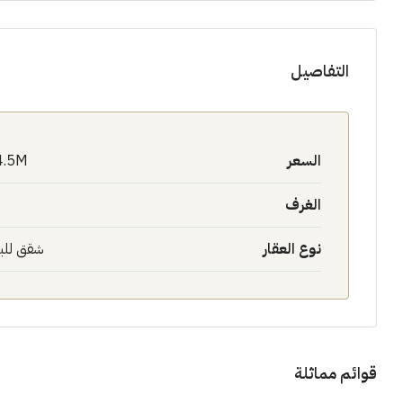
التفاصيل
السعر
4.5M$
الغرف
نوع العقار
شقق للب
قوائم مماثلة