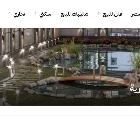
مصر
فلل للبيع
شاليهات للبيع
سكني
تجاري