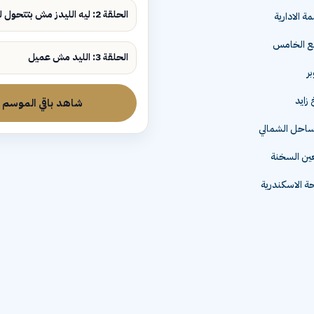
الحلقة 2: ليه الليدز مش بتتحول لمبيعات؟
ة الادارية
مع الخامس
الحلقة 3: الليد مش عميل
زايد
شاهد باقي الموسم
لساحل الشمالي
عين السخنة
 الاسكندرية