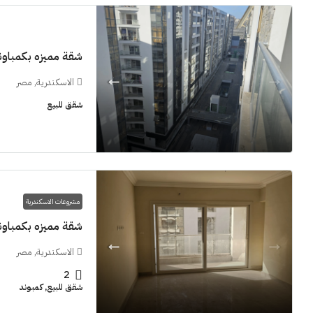
شقة مميزه بكمباوند  Grand View smouha
الاسكندرية, مصر
11M$
شقق للبيع
سنوات [اب
الشيخ زايد
مشروعات الاسكندرية
شقق للبيع, فل
شقة مميزه بكمباوند  Grand View smouha
الاسكندرية, مصر
2
شقق للبيع, كمبوند