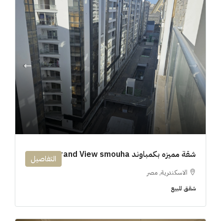
شقة مميزه بكمباوند 194m Grand View smouha
التفاصيل
الاسكندرية, مصر
شقق للبيع