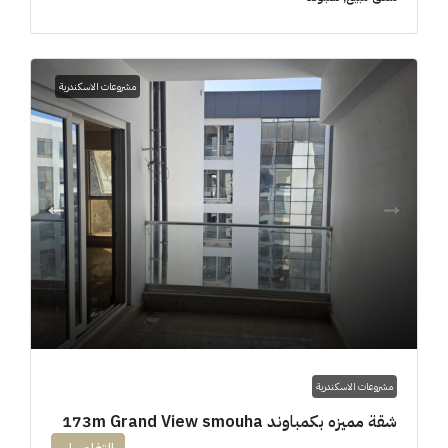
مشروعات الاسكندرية
مشروعات الاسكندرية
شقة مميزه بكمباوند 173m Grand View smouha