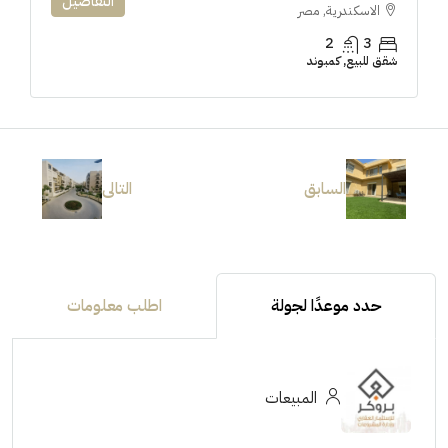
التفاصيل
الاسكندرية, مصر
2
3
شقق للبيع, كمبوند
السابق
التالى
حدد موعدًا لجولة
اطلب معلومات
المبيعات