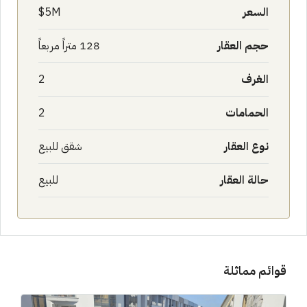
السعر
5M$
حجم العقار
128 متراً مربعاً
الغرف
2
الحمامات
2
نوع العقار
شقق للبيع
حالة العقار
للبيع
قوائم مماثلة