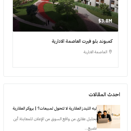
8M$
3.8M$
ط حتي
كمبوند بلو فيرت العاصمة الادارية
مشرو
العاصمة الادارية
ا
ستودي
احدث المقالات
ليه الليدز العقارية لا تتحول لمبيعات؟ | بروكر العقارية
تحليل عقاري من واقع السوق من الإعلان للمعاينة: أين
تضيع…