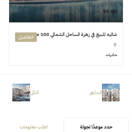
9.4M$
شاليه للبيع في زهرة الساحل الشمالي 100 م
التفاصيل
شاليهات
السابق
التالى
حدد موعدًا لجولة
اطلب معلومات