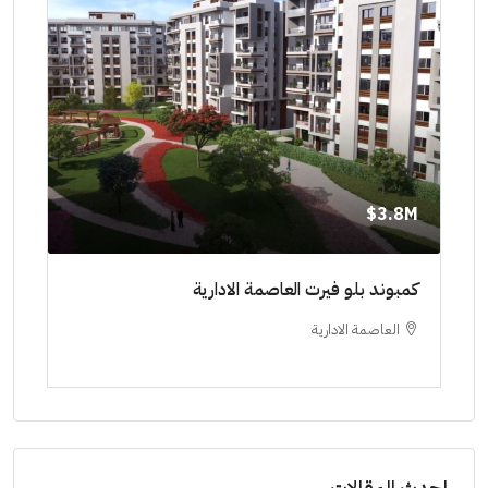
8M$
3.8M$
ط حتي
كمبوند بلو فيرت العاصمة الادارية
مشرو
العاصمة الادارية
ا
ستودي
احدث المقالات