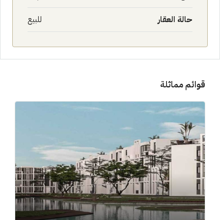
حالة العقار
للبيع
قوائم مماثلة