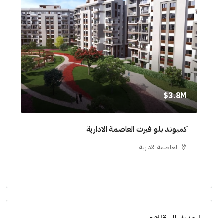
8M$
3.8M$
ط حتي
كمبوند بلو فيرت العاصمة الادارية
مشرو
العاصمة الادارية
ا
ستودي
احدث المقالات