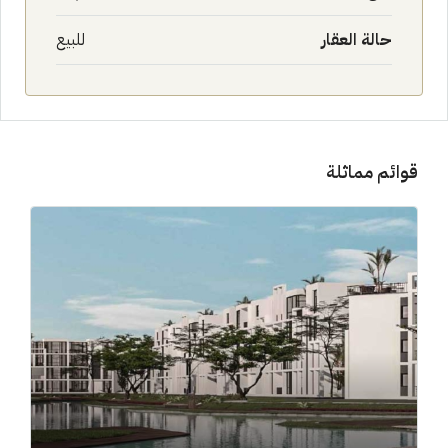
حالة العقار
للبيع
قوائم مماثلة