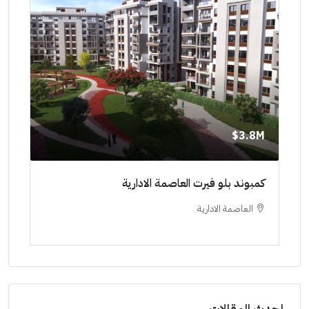
8M$
3.8M$
ط حتي
كمبوند بلو فيرت العاصمة الادارية
مشرو
العاصمة الادارية
ا
ستودي
احدث المقالات