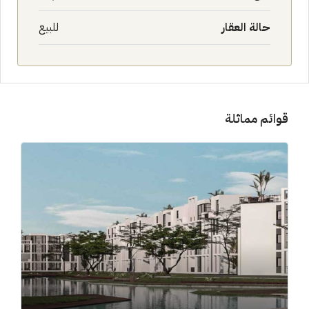
حالة العقار
للبيع
قوائم مماثلة