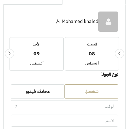
Mohamed khaled
السبت
الأحد
09
08
أغسطس
أغسطس
نوع الجولة
شخصيًا
محادثة فيديو
الوقت