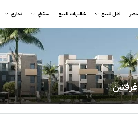
مصر
فلل للبيع
شاليهات للبيع
سكني
تجاري
غرفتين