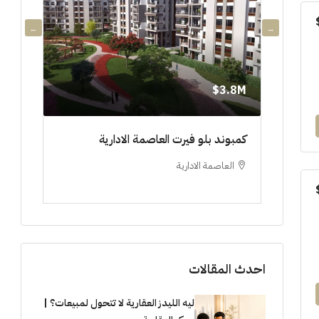
3.8M$
3.8M$
دي جويا ٣ العاصمة الادارية ادفع ١٠%
كمبوند بلو فيرت العاصمة الادارية
مشروع 
العاصمة الادارية
العلم
ستوديو, 
احدث المقالات
ليه الليدز العقارية لا تتحول لمبيعات؟ |