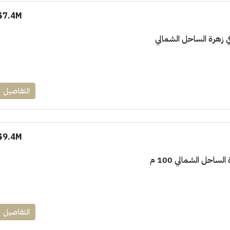
7.4M$
١٧٥٠٠٠٠
التفاصيل
ابراج زيد الشيخ زايد 10 % و قسط 6
راج ساويرس]
وقسط حتي ١٠ سنوات ( عاين وحدتك)
العاصمة الادارية
9.4M$
ل, كمبوند
شقق للبيع, كمبوند
لساحل الشمالي 100 م
التفاصيل