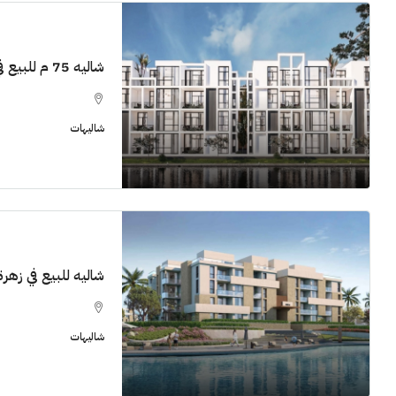
شاليه 75 م للبيع في زهرة الساحل الشمالي
11M$
شاليهات
سنوات [اب
الشيخ زايد
شقق للبيع, فل
شاليه للبيع في زهرة ا
شاليهات