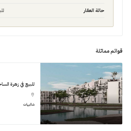
حالة العقار
للب
قوائم مماثلة
للبيع في زهرة الساحل 
شاليهات