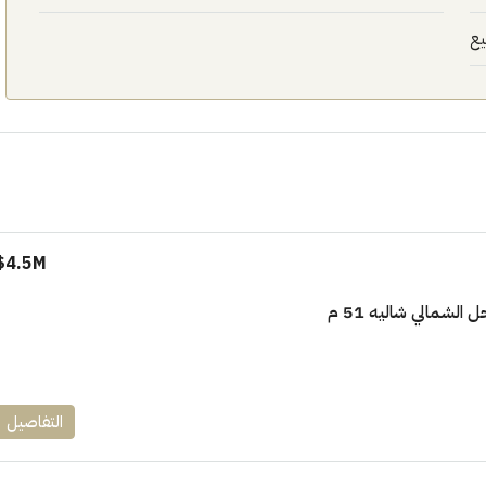
يع
4.5M$
الشمالي شاليه 51 م
التفاصيل