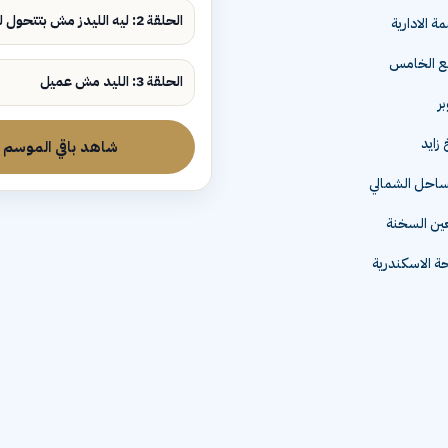
الحلقة 2: ليه الليدز مش بتتحول لمبيعات؟
ة الادارية
مع الخامس
الحلقة 3: الليد مش عميل
زايد
شاهد باقي الموسم
لساحل الشمالي
عين السخنة
 الاسكندرية