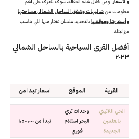
والاسعار
، ومن خلال هذه المقالة، سوف نتعرف على أهم
معلومات عن
شاليهات وشقق الساحل الشمالى مساحتها
وأسعارها وموقعها
بالتحديد علشان تختار منها اللي يناسب
ميزانيتك.
أفضل القرى السياحية بالساحل الشمالي
٢٠٢٣
القرية
الموقع
اسعار تبدا من
الحي اللاتيني
وحدات تري
بالعلمين
البحر استلام
تبدأ من ١،٥٠٠،٠٠٠
الجديدة
فوري