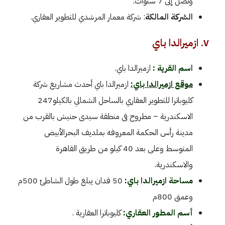
وتصل إلى 7 سنوات.
الشركة المالكة
: شركة معمار المرشدي للتطوير العقاري.
٧. ازميرالدا باي
اسم القرية :
ازميرالدا باي.
موقع ازميرالدا باي:
ازميرالدا باي أحدث مشاريع شركة
كليوباترا للتطوير العقاري بالساحل الشمالي بالكيلو247
الاسكندرية – مطروح فى منطقة سيدى حنيش بالقرب من
مدينة رأس الحكمة المعروفه بملديف البحرالأبيض
المتوسط وعلى بعد 40 كيلو من طريق القاهرة
والاسكندرية.
مساحة ازميرالدا باي:
50 فدان يبلغ طول الشاطئ 500م
وعمق 800م
أسم المطور العقاري:
كليوباترا العقارية .