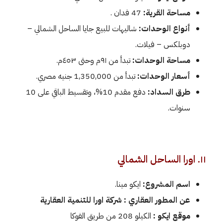
مساحة القرية:
47 فدان .
أنواع الوحدات:
شاليهات للبيع جايا الساحل الشمالي –
دوبلكس – فيلات.
مساحة الوحدات:
تبدأ من ٩١م وحتى ٤٥٣م.
أسعار الوحدات:
تبدأ من 1,350,000 جنيه مصري.
طرق السداد:
دفع مقدم 10%، وتقسيط الباقي على 10
سنوات.
١١. اورا الساحل الشمالي
اسم المشروع:
ايكو مينا.
عن المطور العقاري : شركة اورا للتنمية العقارية
موقع ايكو :
الكيلو 208 من طريق الفوكا