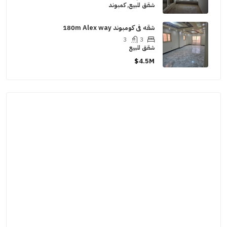
شقق للبيع, كمبوند
شقه فى كومبوند 180m Alex way
3
3
شقق للبيع
4.5M$