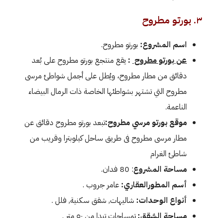
٣. بورتو مطروح
اسم المشروع:
بورتو مطروح.
عن بورتو مطروح
:
يقع منتجع بورتو مطروح على بُعد
دقائق من مطار مطروح، ويُطل على أجمل شواطئ مرسى
مطروح التي تشتهر بشواطئها الخاصة ذات الرمال البيضاء
الناعمة.
موقع بورتو مرسي مطروح:
تبعد بورتو مطروح دقائق عن
مطار مرسى مطروح فى طريق ساحل كيلوبترا وقريب من
شاطئ الغرام
مساحة المشروع
: 80 فدان.
أسم المطورالعقاري:
عامر جروب .
أنواع الوحدات:
شاليهات, شقق سكنية, فلل .
مساحة الشقق:
تمساحات تبدا من ٥٠ متر .