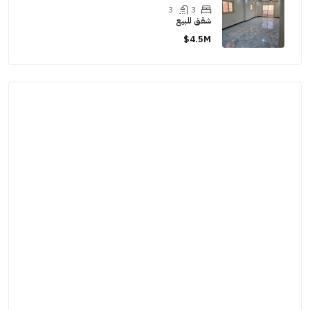
3
3
شقق للبيع
4.5M$