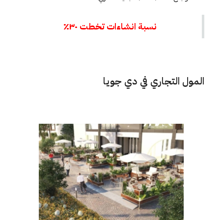
نسبة انشاءات تخطت ٣٠٪
المول التجاري في دي جويا