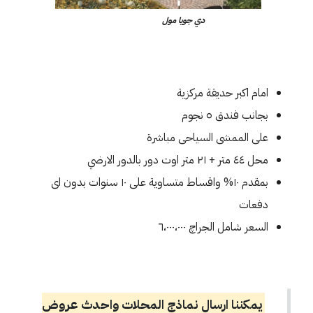
دي جويا مول
امام اكبر حديقة مركزية
بجانب فندق ٥ نجوم
على الممشى السياحى مباشرة
محل ٤٤ متر + ٢١ متر اوت دور بالدور الارضي
بمقدم ١٠% واقساط متساوية على ١٠ سنوات بدون اى
دفعات
السعر شامل الجراچ ٦،٠٠٠،٠٠٠
يمكننا ارسال نماذج المحلات واحدث عروض