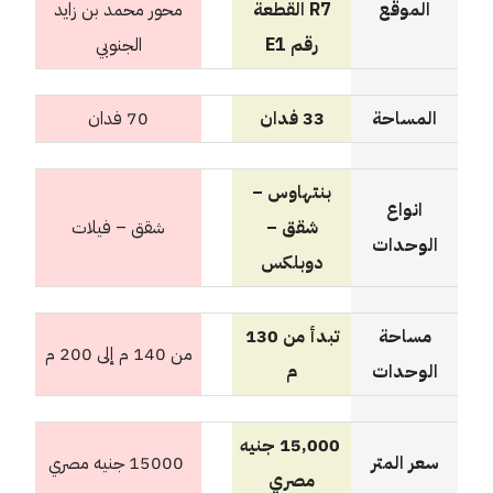
الموقع
R7 القطعة
محور محمد بن زايد
رقم E1
الجنوبي
المساحة
33 فدان
70 فدان
بنتهاوس –
انواع
شقق –
شقق – فيلات
الوحدات
دوبلكس
مساحة
تبدأ من 130
من 140 م إلى 200 م
الوحدات
م
15,000 جنيه
سعر المتر
15000 جنيه مصري
مصري