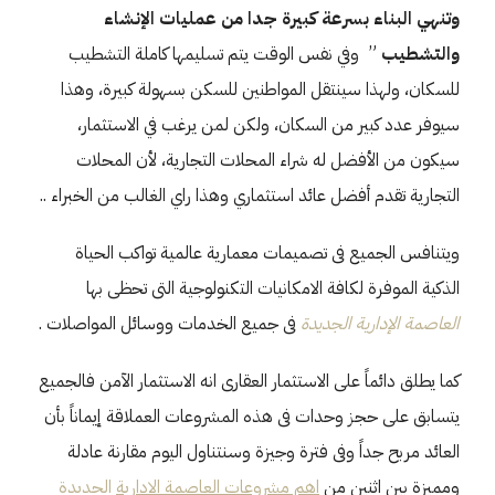
وتنهي البناء بسرعة كبيرة جدا من عمليات الإنشاء
والتشطيب
” وفي نفس الوقت يتم تسليمها كاملة التشطيب
للسكان، ولهذا سينتقل المواطنين للسكن بسهولة كبيرة، وهذا
سيوفر عدد كبير من السكان، ولكن لمن يرغب في الاستثمار،
سيكون من الأفضل له شراء المحلات التجارية، لأن المحلات
التجارية تقدم أفضل عائد استثماري وهذا راي الغالب من الخبراء ..
ويتنافس الجميع فى تصميمات معمارية عالمية تواكب الحياة
الذكية الموفرة لكافة الامكانيات التكنولوجية التى تحظى بها
العاصمة الإدارية الجديدة
فى جميع الخدمات ووسائل المواصلات .
كما يطلق دائماً على الاستثمار العقارى انه الاستثمار الآمن فالجميع
يتسابق على حجز وحدات فى هذه المشروعات العملاقة إيماناً بأن
العائد مربح جداً وفى فترة وجيزة وسنتناول اليوم مقارنة عادلة
ومميزة بين اثنين من
اهم مشروعات العاصمة الادارية
الجديدة