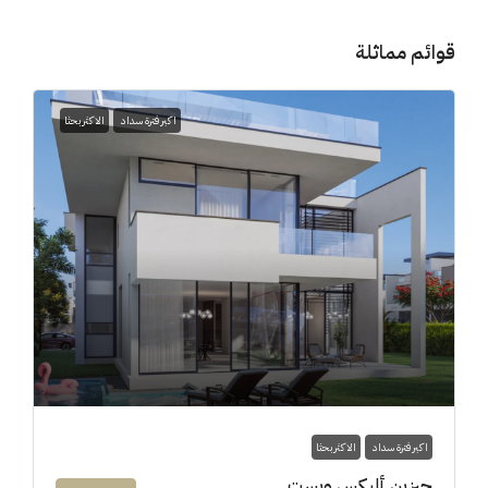
قوائم مماثلة
اكبر فترة سداد
الاكثر بحثا
اكبر فترة سداد
الاكثر بحثا
جيزين أليكس ويست