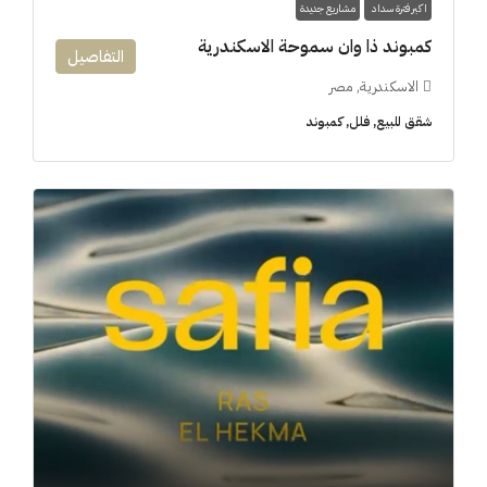
اكبر فترة سداد
مشاريع جديدة
كمبوند ذا وان سموحة الاسكندرية
التفاصيل
الاسكندرية, مصر
شقق للبيع, فلل, كمبوند