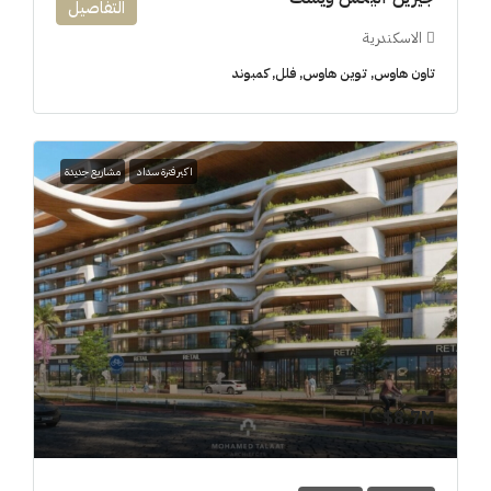
التفاصيل
الاسكندرية
تاون هاوس, توين هاوس, فلل, كمبوند
اكبر فترة سداد
مشاريع جديدة
8.7M$