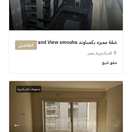
شقة مميزه بكمباوند 194m Grand View smouha
التفاصيل
الاسكندرية, مصر
شقق للبيع
مشروعات الاسكندرية