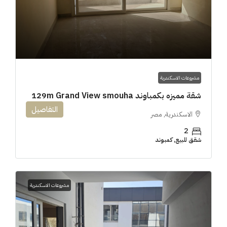
مشروعات الاسكندرية
شقة مميزه بكمباوند 129m Grand View smouha
التفاصيل
الاسكندرية, مصر
2
شقق للبيع, كمبوند
مشروعات الاسكندرية