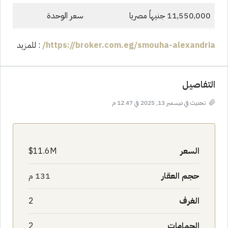
11,550,000 جنيهاً مصريا
سعر الوحدة
https://broker.com.eg/smouha-alexandria/
: للمزيد
التفاصيل
تحديث في ديسمبر 13, 2025 في 12:47 م
السعر
11.6M$
حجم العقار
131 م
الغرف
2
الحمامات
2