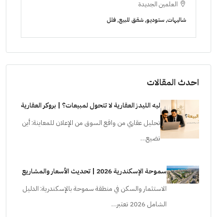
الشيخ زايد
ا
شقق للبيع, فلل, كمبوند
شقق ل
احدث المقالات
ليه الليدز العقارية لا تتحول لمبيعات؟ | بروكر العقارية
تحليل عقاري من واقع السوق من الإعلان للمعاينة: أين
تضيع…
سموحة الإسكندرية 2026 | تحديث الأسعار والمشاريع
الاستثمار والسكن في منطقة سموحة بالإسكندرية: الدليل
الشامل 2026 تعتبر…