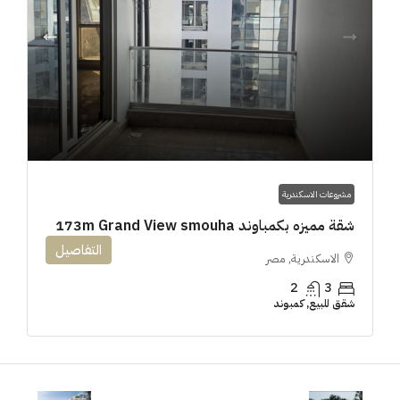
مشروعات الاسكندرية
شقة مميزه بكمباوند 173m Grand View smouha
التفاصيل
الاسكندرية, مصر
2
3
شقق للبيع, كمبوند