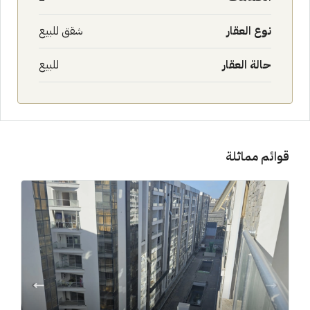
نوع العقار
شقق للبيع
حالة العقار
للبيع
قوائم مماثلة