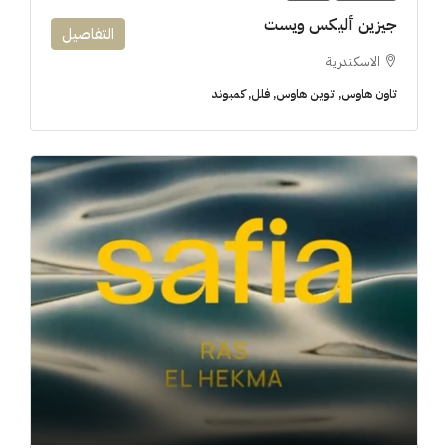
جيزين أليكس ويست
التفاصيل
الاسكندرية
تاون هاوس, توين هاوس, فلل, كمبوند