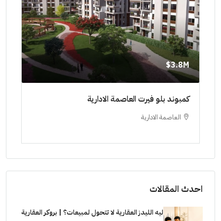
8M$
3.8M$
ط حتي
كمبوند بلو فيرت العاصمة الادارية
مشرو
العاصمة الادارية
ا
ستودي
احدث المقالات
ليه الليدز العقارية لا تتحول لمبيعات؟ | بروكر العقارية