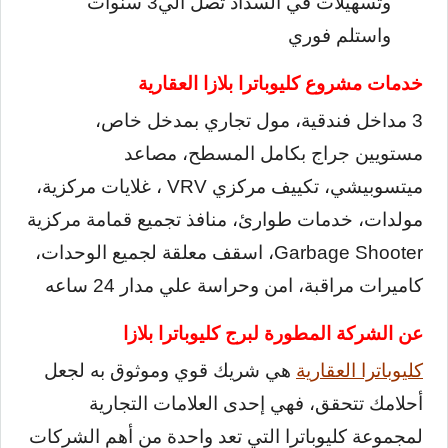
وتسهيلات في السداد تصل الي3 سنوات
واستلم فوري
خدمات مشروع كليوباترا بلازا العقارية
3 مداخل فندقية، مول تجاري بمدخل خاص،
مستويين جراج بكامل المسطح، مصاعد
ميتسوبيشي، تكييف مركزي VRV ، غلايات مركزية،
مولدات، خدمات طوارئ، منافذ تجميع قمامة مركزية
Garbage Shooter، اسقف معلقة لجميع الوحدات،
كاميرات مراقبة، امن وحراسة علي مدار 24 ساعه
عن الشركة المطورة لبرج كليوباترا بلازا
كليوباترا العقارية
هي شريك قوي وموثوق به لجعل
أحلامك تتحقق، فهي إحدى العلامات التجارية
لمجموعة كليوباترا التي تعد واحدة من أهم الشركات