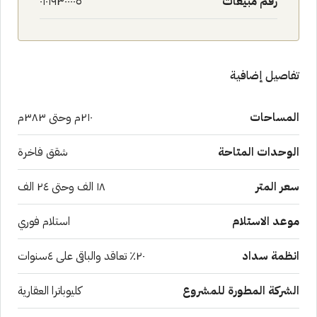
رقم مبيعات
٠١٠١٩٣٠٠٠٠٥
تفاصيل إضافية
المساحات
٢١٠م وحتى ٣٨٣م
الوحدات المتاحة
شقق فاخرة
سعر المتر
١٨ الف وحتى ٢٤ الف
موعد الاستلام
استلام فوري
انظمة سداد
٢٠٪؜ تعاقد والباقى على ٤سنوات
الشركة المطورة للمشروع
كليوباترا العقارية