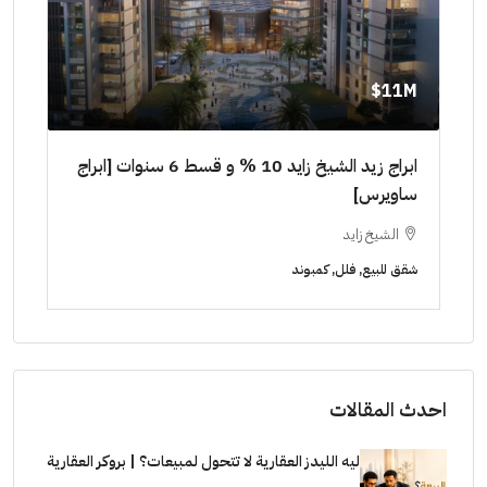
11M$
٠٠٠٠
ابراج زيد الشيخ زايد 10 % و قسط 6 سنوات [ابراج
ساويرس]
١٠ سنوات ( عاين وحدتك)
الشيخ زايد
ا
شقق للبيع, فلل, كمبوند
شقق ل
احدث المقالات
ليه الليدز العقارية لا تتحول لمبيعات؟ | بروكر العقارية