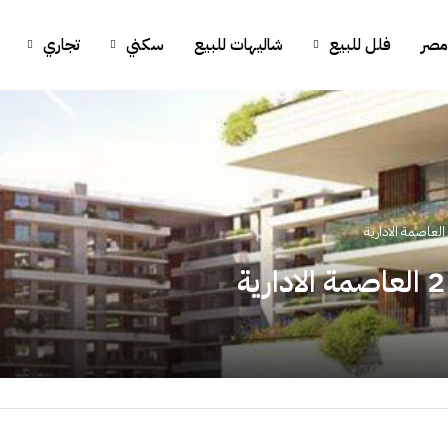
مصر
فلل للبيع
شاليهات للبيع
سكني
تجاري