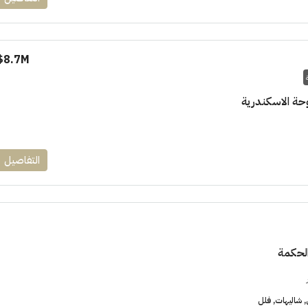
8.7M$
حة الاسكندرية
التفاصيل
الحكمة
شاليهات, فلل