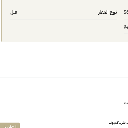
نوع العقار
فلل
يع
ت
فلل, كمبوند
التفاصيل