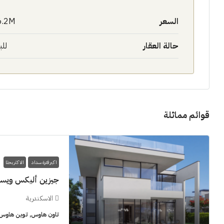
السعر
6.2M$
حالة العقار
للب
قوائم مماثلة
اكبر فترة سداد
الاكثر بحثا
جيزين أليكس ويس
الاسكندرية
تاون هاوس, توين هاوس, 