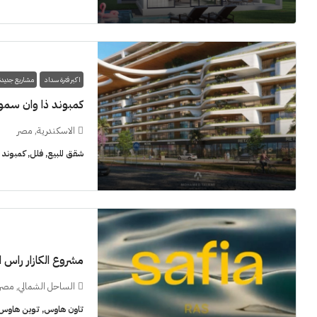
اكبر فترة سداد
مشاريع جديدة
كمبوند ذا وان سمو
الاسكندرية, مصر
شقق للبيع, فلل, كمبوند
مشروع الكازار راس 
الساحل الشمالي, مصر
تاون هاوس, توين هاوس, 