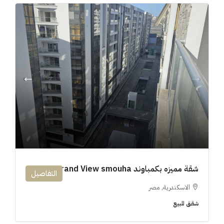
شقة مميزه بكمباوند 194m Grand View smouha
التفاصيل
الاسكندرية, مصر
شقق للبيع