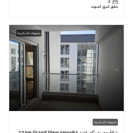
2
شقق للبيع, كمبوند
مشروعات الاسكندرية
مشروعات الاسكندرية
شقة مميزه بكمباوند 173m Grand View smouha