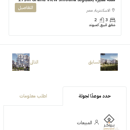
التفاصيل
الاسكندرية, مصر
2
3
شقق للبيع, كمبوند
السابق
التالى
حدد موعدًا لجولة
اطلب معلومات
المبيعات