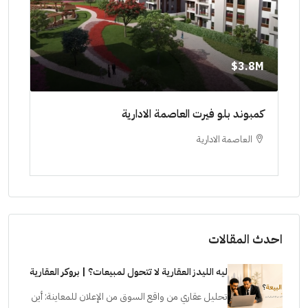
8M$
3.8M$
ط حتي
كمبوند بلو فيرت العاصمة الادارية
مشرو
العاصمة الادارية
ا
ستودي
احدث المقالات
ليه الليدز العقارية لا تتحول لمبيعات؟ | بروكر العقارية
تحليل عقاري من واقع السوق من الإعلان للمعاينة: أين