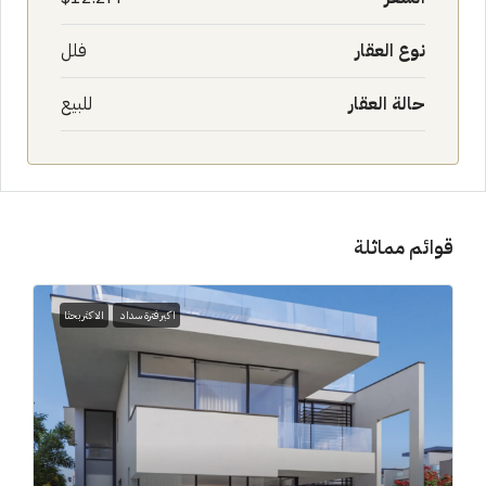
نوع العقار
فلل
حالة العقار
للبيع
قوائم مماثلة
اكبر فترة سداد
الاكثر بحثا