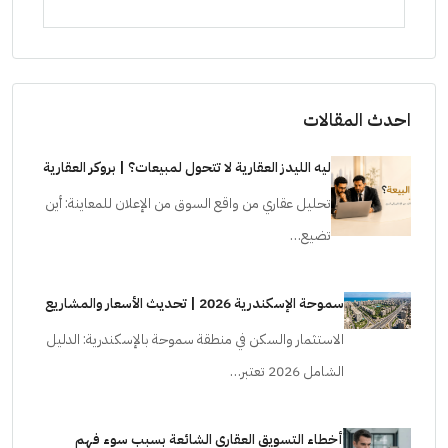
ستودي
احدث المقالات
ليه الليدز العقارية لا تتحول لمبيعات؟ | بروكر العقارية
تحليل عقاري من واقع السوق من الإعلان للمعاينة: أين
تضيع…
سموحة الإسكندرية 2026 | تحديث الأسعار والمشاريع
الاستثمار والسكن في منطقة سموحة بالإسكندرية: الدليل
الشامل 2026 تعتبر…
أخطاء التسويق العقاري الشائعة بسبب سوء فهم