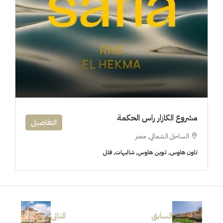
مشروع الكازار راس الحكمة
التفاصيل
الساحل الشمالي, مصر
تاون هاوس, توين هاوس, شاليهات, فلل
السابق
التالى