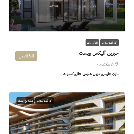
اكبر فترة سداد
الاكثر بحثا
جيزين أليكس ويست
التفاصيل
الاسكندرية
تاون هاوس, توين هاوس, فلل, كمبوند
اكبر فترة سداد
مشاريع جديدة