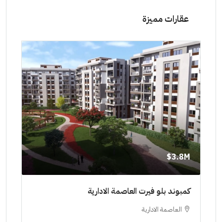
عقارات مميزة
8M$
3.8M$
ط حتي
كمبوند بلو فيرت العاصمة الادارية
مشرو
العاصمة الادارية
ا