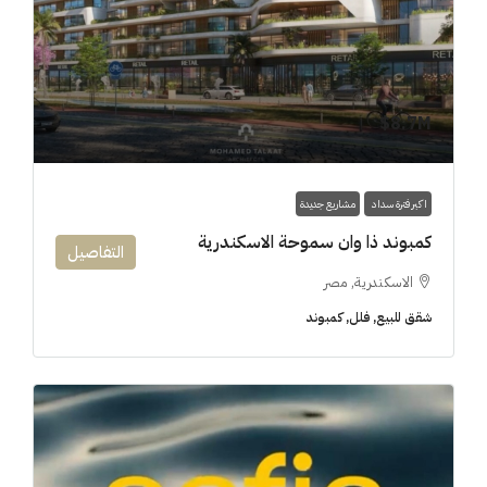
8.7M$
اكبر فترة سداد
مشاريع جديدة
كمبوند ذا وان سموحة الاسكندرية
التفاصيل
الاسكندرية, مصر
شقق للبيع, فلل, كمبوند