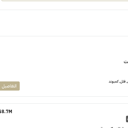
١٧٥٠٠٠٠
ت
ابراج زيد الشيخ زايد 10 % و قسط 6
راج ساويرس]
وقسط حتي ١٠ سنوات ( عاين وحدتك)
فلل, كمبوند
العاصمة الادارية
التفاصيل
ل, كمبوند
شقق للبيع, كمبوند
8.7M$