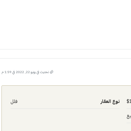
تحديث في يونيو 22, 2022 في 1:59 م
نوع العقار
فلل
يع