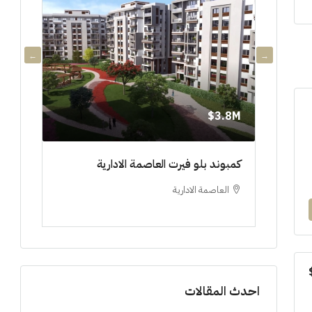
3.8M$
3.8M$
دي جويا ٣ العاصمة الادارية ادفع ١٠%
كمبوند بلو فيرت العاصمة الادارية
مشروع 
العاصمة الادارية
العلم
ستوديو, 
احدث المقالات