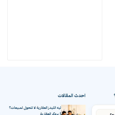
احدث المقالات
ليه الليدز العقارية لا تتحول لمبيعات؟
| بروكر العقارية