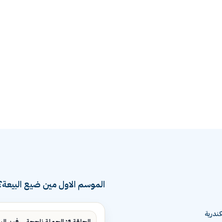
الموسم الاول مين ضيع البيعة؟
ندرية
الحلقة 1: الحملة ناجحة... فين البيع؟