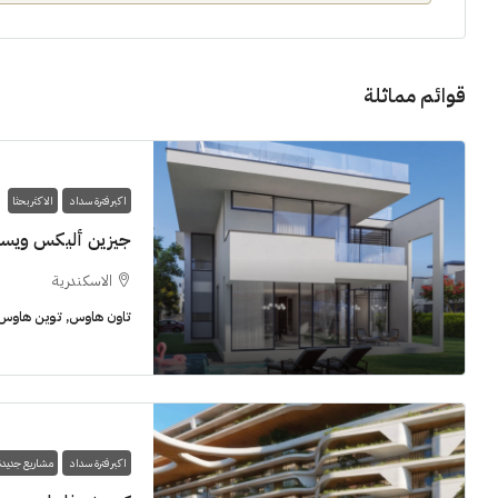
قوائم مماثلة
11M$
اكبر فترة سداد
الاكثر بحثا
جيزين أليكس ويس
الاسكندرية
سنوات [اب
تاون هاوس, توين هاوس, 
الشيخ زايد
شقق للبيع, فل
اكبر فترة سداد
مشاريع جديدة