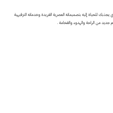
 يجذبك للحياة إليه بتصميماته العصرية الفريدة وخدماته الترفيهية
 جديد من الراحة والهدوء والفخامة .
الأثنين
الثلاثاء
الأربعاء
19
18
17
أغسطس
أغسطس
أغسطس