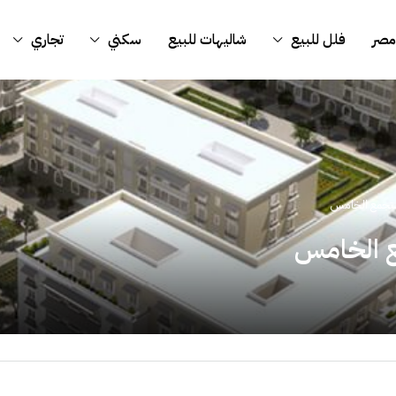
مصر
فلل للبيع
شاليهات للبيع
سكني
تجاري