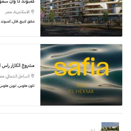
كمبوند ذا وان سمو
الاسكندرية, مصر
شقق للبيع, فلل, كمبوند
مشروع الكازار راس 
الساحل الشمالي, مص
تاون هاوس, توين هاوس, 