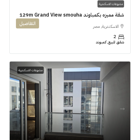
مشروعات الاسكندرية
شقة مميزه بكمباوند 129m Grand View smouha
التفاصيل
الاسكندرية, مصر
2
شقق للبيع, كمبوند
مشروعات الاسكندرية