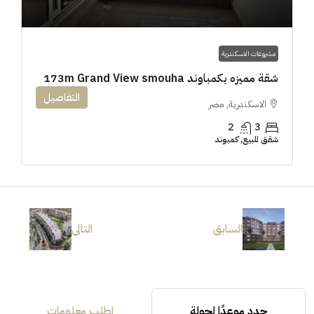
مشروعات الاسكندرية
شقة مميزه بكمباوند 173m Grand View smouha
التفاصيل
الاسكندرية, مصر
2
3
شقق للبيع, كمبوند
السابق
التالى
حدد موعدًا لجولة
اطلب معلومات