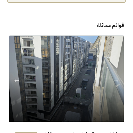
قوائم مماثلة