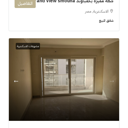
شقة مميزه بكمباوند 194m Grand View smouha
التفاصيل
الاسكندرية, مصر
شقق للبيع
مشروعات الاسكندرية