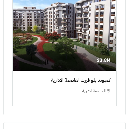
8M$
3.8M$
ط حتي
كمبوند بلو فيرت العاصمة الادارية
مشرو
العاصمة الادارية
ا
ستودي