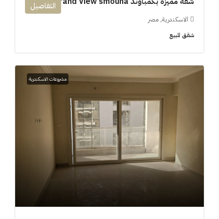
شقة مميزه بكمباوند 194m Grand View smouha
التفاصيل
الاسكندرية, مصر
شقق للبيع
مشروعات الاسكندرية