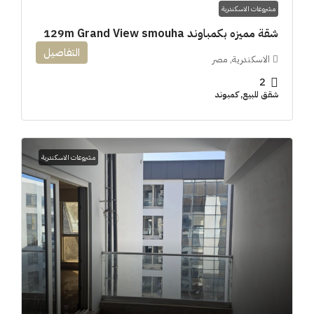
مشروعات الاسكندرية
شقة مميزه بكمباوند 129m Grand View smouha
التفاصيل
الاسكندرية, مصر
2
شقق للبيع, كمبوند
مشروعات الاسكندرية