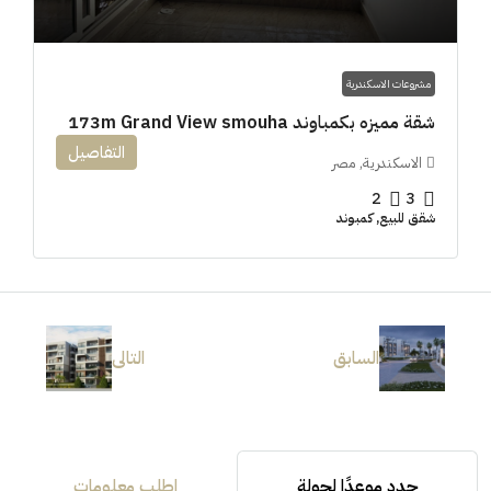
مشروعات الاسكندرية
شقة مميزه بكمباوند 173m Grand View smouha
التفاصيل
الاسكندرية, مصر
2
3
شقق للبيع, كمبوند
السابق
التالى
حدد موعدًا لجولة
اطلب معلومات