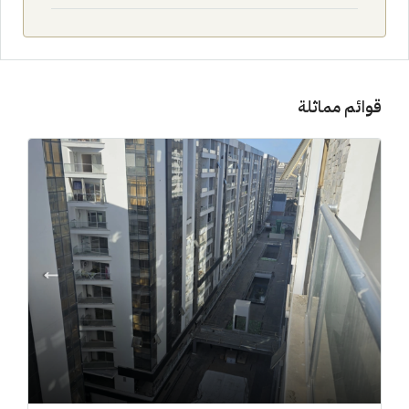
قوائم مماثلة