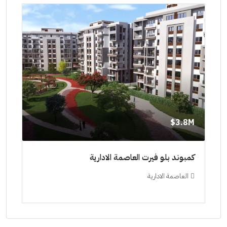
8M$
3.8M$
ط حتي
كمبوند بلو فيرت العاصمة الادارية
مشرو
العاصمة الادارية
ال
ستودي