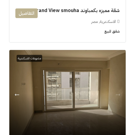
شقة مميزه بكمباوند 194m Grand View smouha
التفاصيل
الاسكندرية, مصر
شقق للبيع
مشروعات الاسكندرية