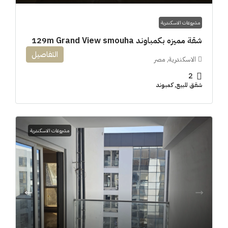
مشروعات الاسكندرية
شقة مميزه بكمباوند 129m Grand View smouha
التفاصيل
الاسكندرية, مصر
2
شقق للبيع, كمبوند
مشروعات الاسكندرية