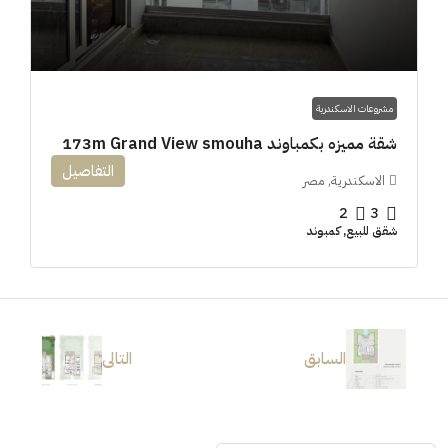
مشروعات الاسكندرية
شقة مميزه بكمباوند 173m Grand View smouha
التفاصيل
الاسكندرية, مصر
2
3
شقق للبيع, كمبوند
السابق
التالى