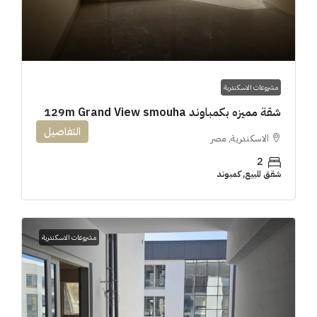
مشروعات الاسكندرية
شقة مميزه بكمباوند 129m Grand View smouha
التفاصيل
الاسكندرية, مصر
2
شقق للبيع, كمبوند
مشروعات الاسكندرية