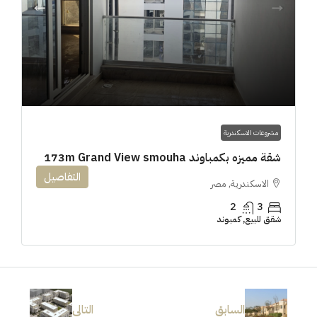
مشروعات الاسكندرية
شقة مميزه بكمباوند 173m Grand View smouha
التفاصيل
الاسكندرية, مصر
2
3
شقق للبيع, كمبوند
السابق
التالى