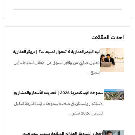
ستودي
احدث المقالات
ليه الليدز العقارية لا تتحول لمبيعات؟ | بروكر العقارية
تحليل عقاري من واقع السوق من الإعلان للمعاينة: أين
تضيع…
سموحة الإسكندرية 2026 | تحديث الأسعار والمشاريع
الاستثمار والسكن في منطقة سموحة بالإسكندرية: الدليل
الشامل 2026 تعتبر…
أخطاء التسويق العقاري الشائعة بسبب سوء فهم