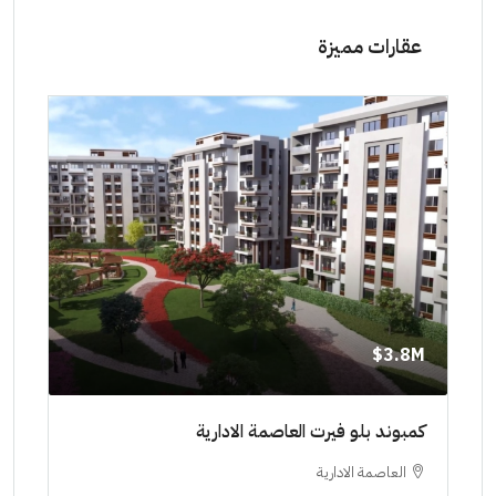
عقارات مميزة
8M$
3.8M$
ط حتي
كمبوند بلو فيرت العاصمة الادارية
مشرو
العاصمة الادارية
ا