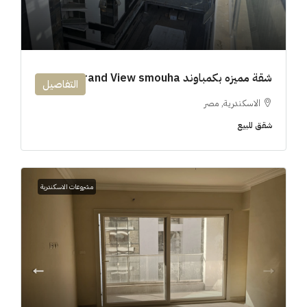
شقة مميزه بكمباوند 194m Grand View smouha
التفاصيل
الاسكندرية, مصر
شقق للبيع
مشروعات الاسكندرية