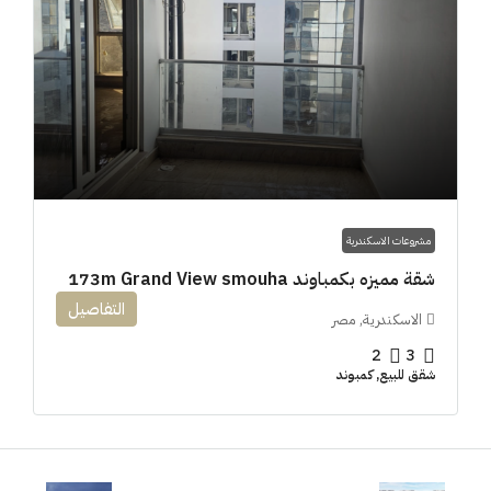
مشروعات الاسكندرية
شقة مميزه بكمباوند 173m Grand View smouha
التفاصيل
الاسكندرية, مصر
2
3
شقق للبيع, كمبوند