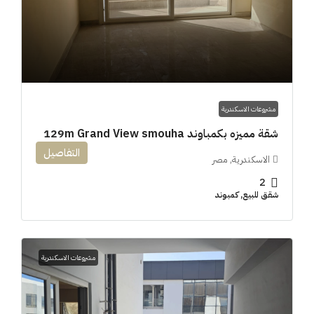
مشروعات الاسكندرية
شقة مميزه بكمباوند 129m Grand View smouha
التفاصيل
الاسكندرية, مصر
2
شقق للبيع, كمبوند
مشروعات الاسكندرية