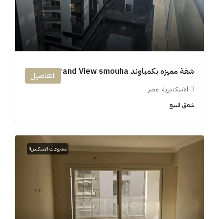
شقة مميزه بكمباوند 194m Grand View smouha
التفاصيل
الاسكندرية, مصر
شقق للبيع
مشروعات الاسكندرية