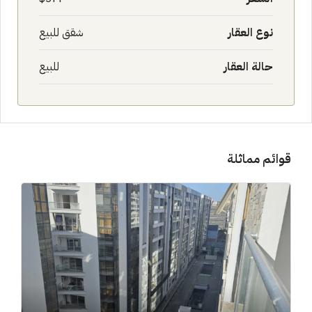
نوع العقار
شقق للبيع
حالة العقار
للبيع
قوائم مماثلة