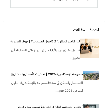
شقق للبيع, فلل, كمبوند
شقق ل
احدث المقالات
ليه الليدز العقارية لا تتحول لمبيعات؟ | بروكر العقارية
تحليل عقاري من واقع السوق من الإعلان للمعاينة: أين
تضيع…
سموحة الإسكندرية 2026 | تحديث الأسعار والمشاريع
الاستثمار والسكن في منطقة سموحة بالإسكندرية: الدليل
الشامل 2026 تعتبر…