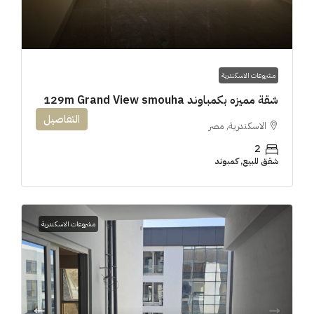
مشروعات الاسكندرية
شقة مميزه بكمباوند 129m Grand View smouha
التفاصيل
الاسكندرية, مصر
2
شقق للبيع, كمبوند
مشروعات الاسكندرية