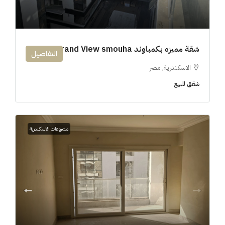
شقة مميزه بكمباوند 194m Grand View smouha
التفاصيل
الاسكندرية, مصر
شقق للبيع
مشروعات الاسكندرية