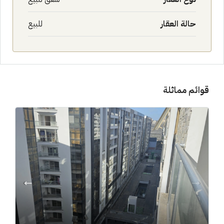
حالة العقار
للبيع
قوائم مماثلة