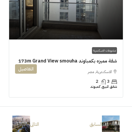
مشروعات الاسكندرية
شقة مميزه بكمباوند 173m Grand View smouha
التفاصيل
الاسكندرية, مصر
2
3
شقق للبيع, كمبوند
السابق
التالى