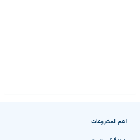
اهم المشروعات
جيزين أليكس ويست