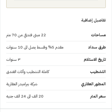
تفاصيل إضافية
مساحات
22 مبنى فندقي من 70 متر
طرق سداد
مقدم 5% وقسط يصل الى 10 سنوات
تاريخ الاستلام
٣ سنوات
التشطيب
كاملة التشطيب وأثاث الفندق
المطور العقاري
شركة بيراميدز العقارية
سعر المتر
20 الف الى 24 الف جنيه