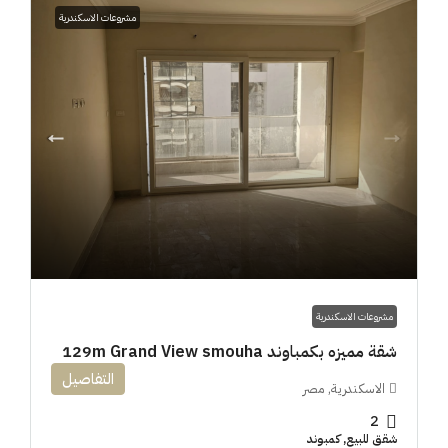
مشروعات الاسكندرية
مشروعات الاسكندرية
شقة مميزه بكمباوند 129m Grand View smouha
التفاصيل
الاسكندرية, مصر
2
شقق للبيع, كمبوند