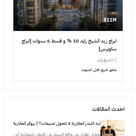
11M$
٠٠٠٠
ابراج زيد الشيخ زايد 10 % و قسط 6 سنوات [ابراج
ساويرس]
١٠ سنوات ( عاين وحدتك)
الشيخ زايد
ال
شقق للبيع, فلل, كمبوند
شقق ل
احدث المقالات
ليه الليدز العقارية لا تتحول لمبيعات؟ | بروكر العقارية
تحليل عقاري من واقع السوق من الإعلان للمعاينة: أين