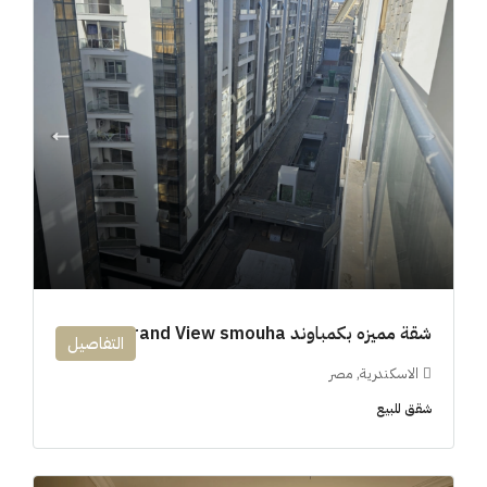
شقة مميزه بكمباوند 194m Grand View smouha
التفاصيل
الاسكندرية, مصر
شقق للبيع