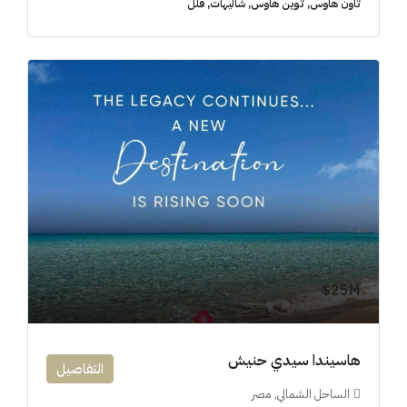
تاون هاوس, توين هاوس, شاليهات, فلل
25M$
هاسيندا سيدي حنيش
التفاصيل
الساحل الشمالي, مصر