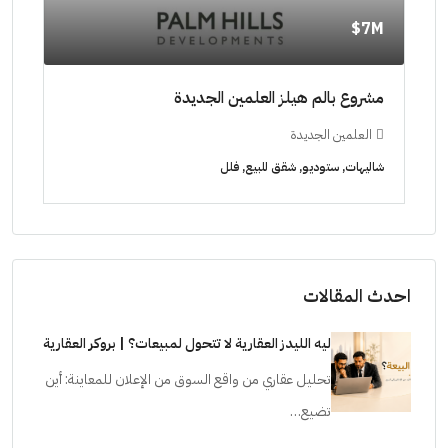
11M$
٠٠٠٠
ابراج زيد الشيخ زايد 10 % و قسط 6 سنوات [ابراج
ساويرس]
١٠ سنوات ( عاين وحدتك)
الشيخ زايد
ال
شقق للبيع, فلل, كمبوند
شقق ل
احدث المقالات
ليه الليدز العقارية لا تتحول لمبيعات؟ | بروكر العقارية
تحليل عقاري من واقع السوق من الإعلان للمعاينة: أين
تضيع…