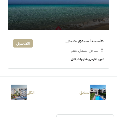
25M$
هاسيندا سيدي حنيش
التفاصيل
الساحل الشمالي, مصر
تاون هاوس, شاليهات, فلل
السابق
التالى