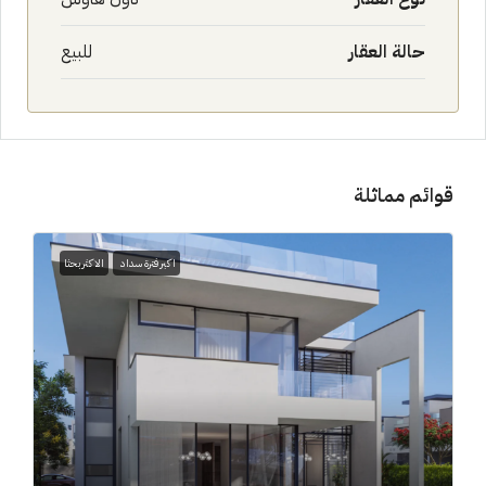
حالة العقار
للبيع
قوائم مماثلة
اكبر فترة سداد
الاكثر بحثا