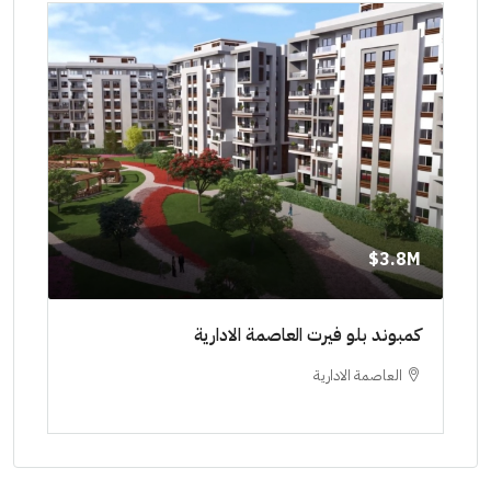
8M$
3.8M$
ط حتي
كمبوند بلو فيرت العاصمة الادارية
مشرو
العاصمة الادارية
ا
ستودي