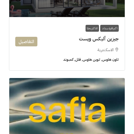
اكبر فترة سداد
الاكثر بحثا
جيزين أليكس ويست
التفاصيل
الاسكندرية
تاون هاوس, توين هاوس, فلل, كمبوند