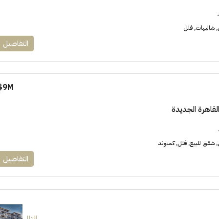
شاليهات, فلل
التفاصيل
9M$
لقاهرة الجديدة
شقق للبيع, فلل, كمبوند
التفاصيل