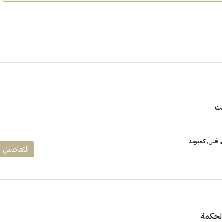
ت
فلل, كمبوند
التفاصيل
الحكمة