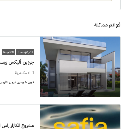
قوائم مماثلة
اكبر فترة سداد
الاكثر بحثا
جيزين أليكس ويس
الاسكندرية
تاون هاوس, توين هاوس, 
مشروع الكازار راس 