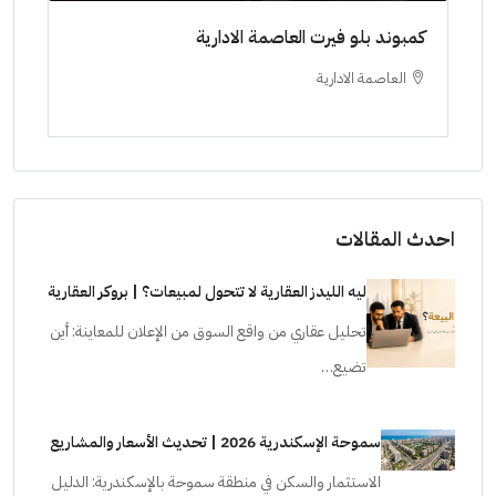
ط حتي
كمبوند بلو فيرت العاصمة الادارية
مشرو
العاصمة الادارية
ا
ستودي
احدث المقالات
ليه الليدز العقارية لا تتحول لمبيعات؟ | بروكر العقارية
تحليل عقاري من واقع السوق من الإعلان للمعاينة: أين
تضيع…
سموحة الإسكندرية 2026 | تحديث الأسعار والمشاريع
الاستثمار والسكن في منطقة سموحة بالإسكندرية: الدليل