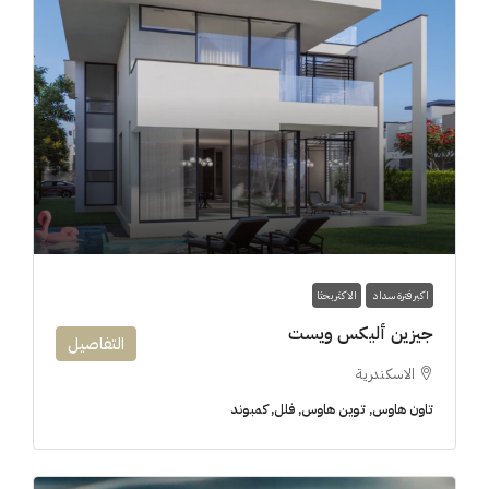
اكبر فترة سداد
الاكثر بحثا
جيزين أليكس ويست
التفاصيل
الاسكندرية
تاون هاوس, توين هاوس, فلل, كمبوند