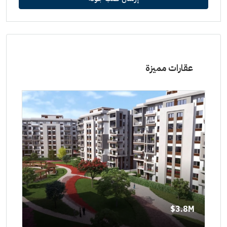
عقارات مميزة
8M$
3.8M$