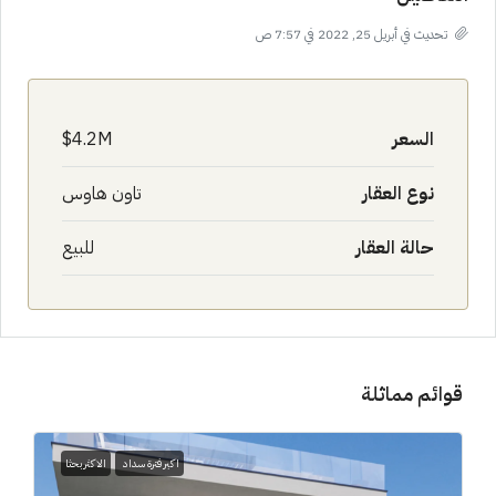
تحديث في أبريل 25, 2022 في 7:57 ص
السعر
4.2M$
نوع العقار
تاون هاوس
حالة العقار
للبيع
قوائم مماثلة
اكبر فترة سداد
الاكثر بحثا