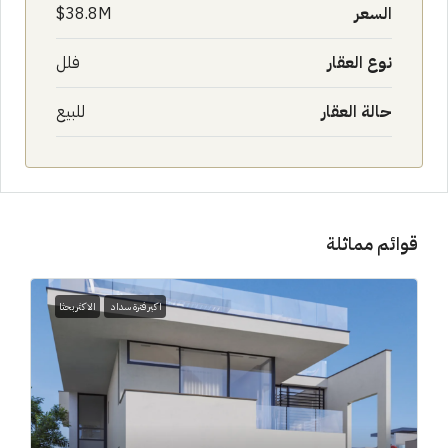
السعر
38.8M$
نوع العقار
فلل
حالة العقار
للبيع
قوائم مماثلة
اكبر فترة سداد
الاكثر بحثا