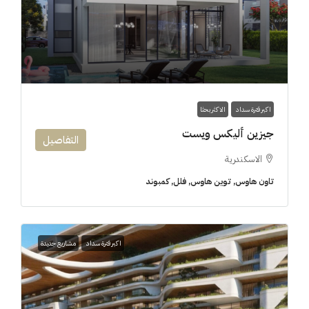
اكبر فترة سداد
الاكثر بحثا
جيزين أليكس ويست
التفاصيل
الاسكندرية
تاون هاوس, توين هاوس, فلل, كمبوند
اكبر فترة سداد
مشاريع جديدة