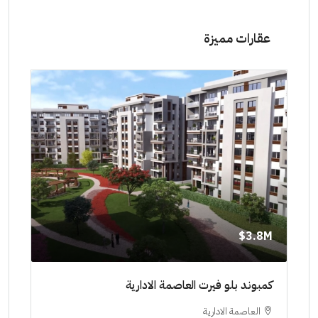
عقارات مميزة
8M$
3.8M$
ط حتي
كمبوند بلو فيرت العاصمة الادارية
مشرو
العاصمة الادارية
ا