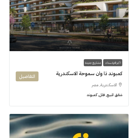
8.7M$
اكبر فترة سداد
مشاريع جديدة
كمبوند ذا وان سموحة الاسكندرية
التفاصيل
الاسكندرية, مصر
شقق للبيع, فلل, كمبوند