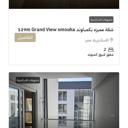
مشروعات الاسكندرية
شقة مميزه بكمباوند 129m Grand View smouha
التفاصيل
الاسكندرية, مصر
2
شقق للبيع, كمبوند
مشروعات الاسكندرية