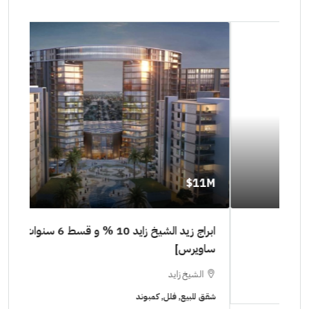
11M$
٠٠٠٠
ابراج زيد الشيخ زايد 10 % و قسط 6 سنوات [ابراج
ساويرس]
١٠ سنوات ( عاين وحدتك)
الشيخ زايد
ا
شقق للبيع, فلل, كمبوند
شقق ل