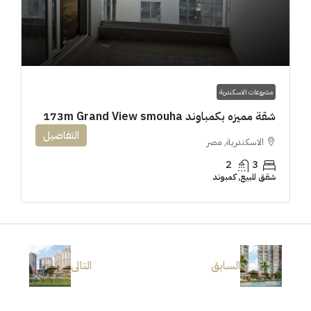
مشروعات الاسكندرية
شقة مميزه بكمباوند 173m Grand View smouha
التفاصيل
الاسكندرية, مصر
2
3
شقق للبيع, كمبوند
السابق
التالى