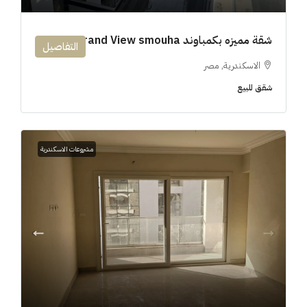
شقة مميزه بكمباوند 194m Grand View smouha
التفاصيل
الاسكندرية, مصر
شقق للبيع
مشروعات الاسكندرية