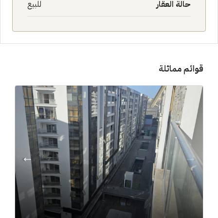
حالة العقار
للبيع
قوائم مماثلة