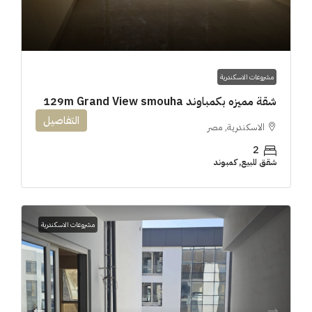
مشروعات الاسكندرية
شقة مميزه بكمباوند 129m Grand View smouha
التفاصيل
الاسكندرية, مصر
2
شقق للبيع, كمبوند
مشروعات الاسكندرية