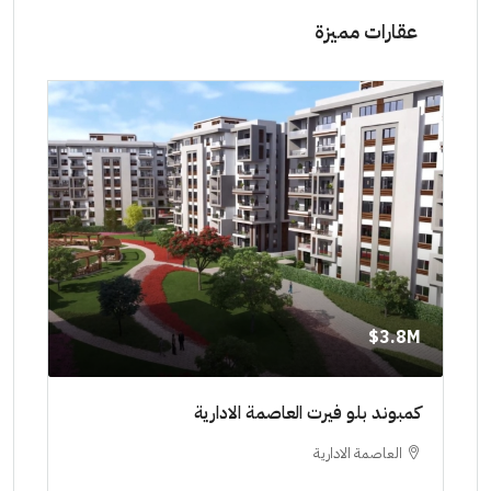
عقارات مميزة
8M$
3.8M$
ط حتي
كمبوند بلو فيرت العاصمة الادارية
مشرو
العاصمة الادارية
ا
ستودي