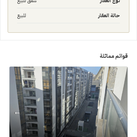
نوع العقار
شقق للبيع
حالة العقار
للبيع
قوائم مماثلة