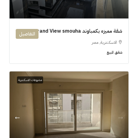
شقة مميزه بكمباوند 194m Grand View smouha
التفاصيل
الاسكندرية, مصر
شقق للبيع
مشروعات الاسكندرية