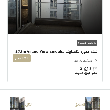
مشروعات الاسكندرية
شقة مميزه بكمباوند 173m Grand View smouha
التفاصيل
الاسكندرية, مصر
2
3
شقق للبيع, كمبوند
السابق
التالى