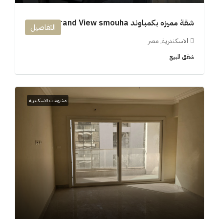
شقة مميزه بكمباوند 194m Grand View smouha
التفاصيل
الاسكندرية, مصر
شقق للبيع
مشروعات الاسكندرية