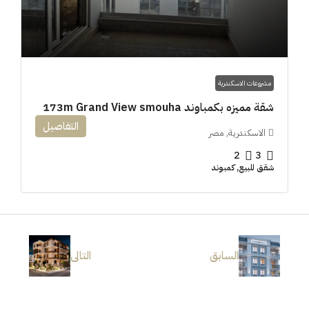
مشروعات الاسكندرية
شقة مميزه بكمباوند 173m Grand View smouha
التفاصيل
الاسكندرية, مصر
2
3
شقق للبيع, كمبوند
السابق
التالى