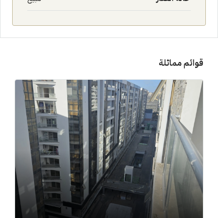
قوائم مماثلة