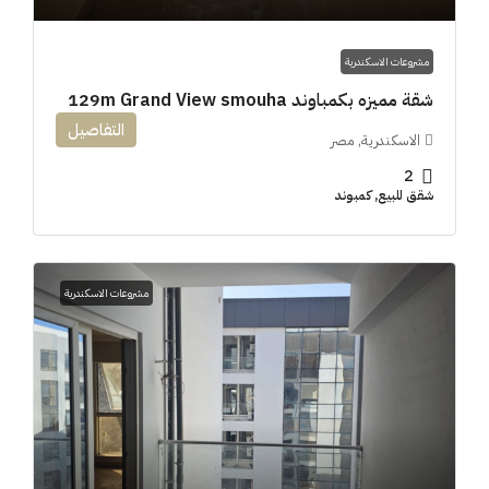
مشروعات الاسكندرية
شقة مميزه بكمباوند 129m Grand View smouha
التفاصيل
الاسكندرية, مصر
2
شقق للبيع, كمبوند
مشروعات الاسكندرية