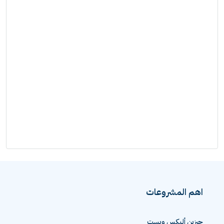
اهم المشروعات
جيزين أليكس ويست